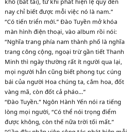
khô (bất tài), từ khi phát hiện lệ quỷ đến
nay chỉ biết được mỗi việc nó là nam.”
“Có tiến triển mới.” Đào Tuyền mở khóa
màn hình điện thoại, vào album rồi nói:
“Nghĩa trang phía nam thành phố là nghĩa
trang công cộng, ngoại trừ gần tiết Thanh
Minh thì ngày thường rất ít người qua lại,
mọi người hẳn cũng biết phong tục cúng
bái của người Hoa chúng ta, cắm hoa, đốt
vàng mã, còn đốt cả pháo…”
“Đào Tuyền.” Ngôn Hành Yến nói ra tiếng
lòng mọi người, “Có thể nói trọng điểm
được không, còn thế nữa trời tối mất.”
“Gần đây nhân viên công tác phát hiện mỗi