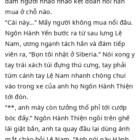
đám người nhao nhao kết đoàn hỏi hắn
mua ở chỗ nào.
“Cái này…” Mấy người không mua nổi đâu.
Ngôn Hành Yến bước ra từ sau lưng Lệ
Nam, ương ngạnh tách hắn và đám tiếp
viên ra, “Bọn tôi nhặt ở Siberia.” Nói xong y
tay trái xách túi đựng thú cưng, tay phải
túm cánh tay Lệ Nam nhanh chóng chui
vào trong xe của anh họ Ngôn Hành Thiện
tới đón.
“**, anh mày còn tưởng thổ phỉ tới cướp
bóc đấy.” Ngôn Hành Thiện ngồi trên ghế
lái giật bắn, anh ta quay đầu lại dùng ánh
mắt chào hỏi Lệ Nam, “Anh nói này Hành