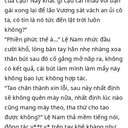
của cậu? Này khác gì cậu cãi nhau với bạn
gái xong lại để lão Vương sát vách an ủi cô
ta, có tin là nó tức đến lật trời luôn
không?”
“Phiền phức thế à…” Lệ Nam nhức đầu
cười khổ, lòng bàn tay hắn nhẹ nhàng xoa
thân bút sau đó cố gắng mở nắp ra, không
có kết quả, cái bút làm mình làm mẩy này
không bạo lực không hợp tác.
“Tao chân thành xin lỗi, sau này nhất định
sẽ không quên mày nữa, nhất định lúc nào
cũng mang mày theo, tha thứ cho tao
được không?” Lệ Nam thả mềm tiếng nói,
động tác v**t v* trên tay khẽ khàng như