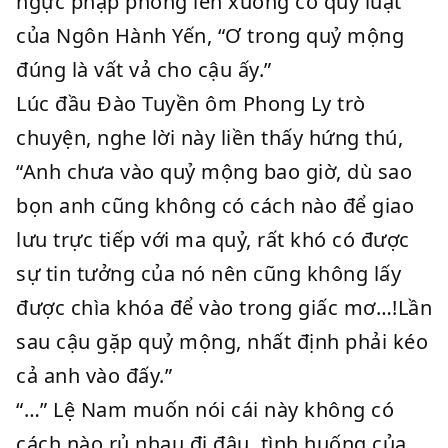
ngực phập phồng lên xuống có quy luật
của Ngôn Hành Yến, “Ơ trong quỷ mộng
đúng là vất vả cho cậu ấy.”
Lúc đầu Đào Tuyền ôm Phong Ly trò
chuyện, nghe lời này liền thấy hứng thú,
“Anh chưa vào quỷ mộng bao giờ, dù sao
bọn anh cũng không có cách nào để giao
lưu trực tiếp với ma quỷ, rất khó có được
sự tin tưởng của nó nên cũng không lấy
được chìa khóa để vào trong giấc mơ…!Lần
sau cậu gặp quỷ mộng, nhất định phải kéo
cả anh vào đấy.”
“…” Lệ Nam muốn nói cái này không có
cách nào rủ nhau đi đâu, tình huống của