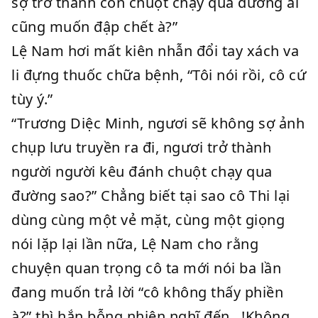
sợ trở thành con chuột chạy qua đường ai
cũng muốn đập chết à?”
Lệ Nam hơi mất kiên nhẫn đổi tay xách va
li đựng thuốc chữa bệnh, “Tôi nói rồi, cô cứ
tùy ý.”
“Trương Diệc Minh, ngươi sẽ không sợ ảnh
chụp lưu truyền ra đi, ngươi trở thành
người người kêu đánh chuột chạy qua
đường sao?” Chẳng biết tại sao cô Thi lại
dùng cùng một vẻ mặt, cùng một giọng
nói lặp lại lần nữa, Lệ Nam cho rằng
chuyện quan trọng cô ta mới nói ba lần
đang muốn trả lời “cô không thấy phiền
à?” thì hắn bỗng nhiên nghĩ đến…!Không