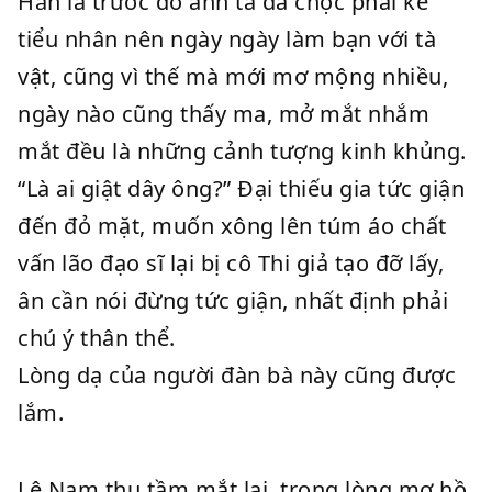
Hẳn là trước đó anh ta đã chọc phải kẻ
tiểu nhân nên ngày ngày làm bạn với tà
vật, cũng vì thế mà mới mơ mộng nhiều,
ngày nào cũng thấy ma, mở mắt nhắm
mắt đều là những cảnh tượng kinh khủng.
“Là ai giật dây ông?” Đại thiếu gia tức giận
đến đỏ mặt, muốn xông lên túm áo chất
vấn lão đạo sĩ lại bị cô Thi giả tạo đỡ lấy,
ân cần nói đừng tức giận, nhất định phải
chú ý thân thể.
Lòng dạ của người đàn bà này cũng được
lắm.
Lệ Nam thu tầm mắt lại, trong lòng mơ hồ