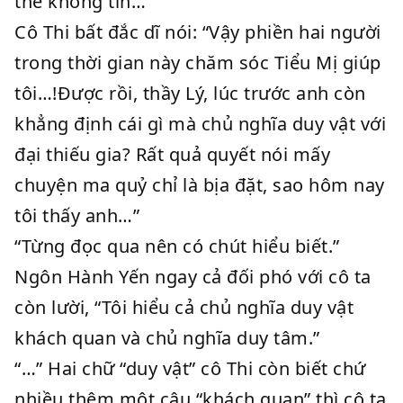
thể không tin…”
Cô Thi bất đắc dĩ nói: “Vậy phiền hai người
trong thời gian này chăm sóc Tiểu Mị giúp
tôi…!Được rồi, thầy Lý, lúc trước anh còn
khẳng định cái gì mà chủ nghĩa duy vật với
đại thiếu gia? Rất quả quyết nói mấy
chuyện ma quỷ chỉ là bịa đặt, sao hôm nay
tôi thấy anh…”
“Từng đọc qua nên có chút hiểu biết.”
Ngôn Hành Yến ngay cả đối phó với cô ta
còn lười, “Tôi hiểu cả chủ nghĩa duy vật
khách quan và chủ nghĩa duy tâm.”
“…” Hai chữ “duy vật” cô Thi còn biết chứ
nhiều thêm một câu “khách quan” thì cô ta