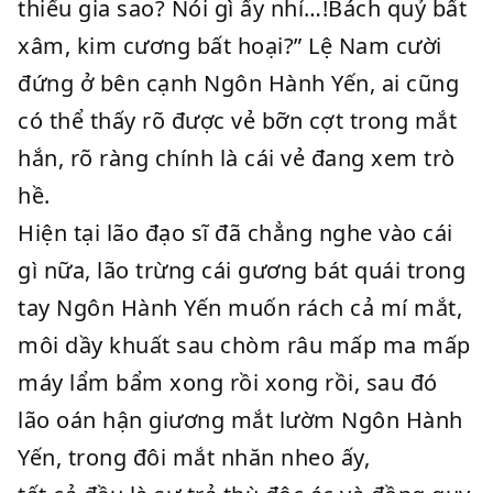
thiếu gia sao? Nói gì ấy nhỉ…!Bách quỷ bất
xâm, kim cương bất hoại?” Lệ Nam cười
đứng ở bên cạnh Ngôn Hành Yến, ai cũng
có thể thấy rõ được vẻ bỡn cợt trong mắt
hắn, rõ ràng chính là cái vẻ đang xem trò
hề.
Hiện tại lão đạo sĩ đã chẳng nghe vào cái
gì nữa, lão trừng cái gương bát quái trong
tay Ngôn Hành Yến muốn rách cả mí mắt,
môi dầy khuất sau chòm râu mấp ma mấp
máy lẩm bẩm xong rồi xong rồi, sau đó
lão oán hận giương mắt lườm Ngôn Hành
Yến, trong đôi mắt nhăn nheo ấy,