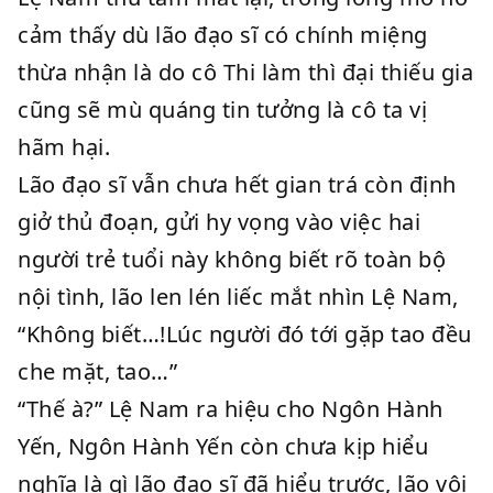
cảm thấy dù lão đạo sĩ có chính miệng
thừa nhận là do cô Thi làm thì đại thiếu gia
cũng sẽ mù quáng tin tưởng là cô ta vị
hãm hại.
Lão đạo sĩ vẫn chưa hết gian trá còn định
giở thủ đoạn, gửi hy vọng vào việc hai
người trẻ tuổi này không biết rõ toàn bộ
nội tình, lão len lén liếc mắt nhìn Lệ Nam,
“Không biết…!Lúc người đó tới gặp tao đều
che mặt, tao…”
“Thế à?” Lệ Nam ra hiệu cho Ngôn Hành
Yến, Ngôn Hành Yến còn chưa kịp hiểu
nghĩa là gì lão đạo sĩ đã hiểu trước, lão vội