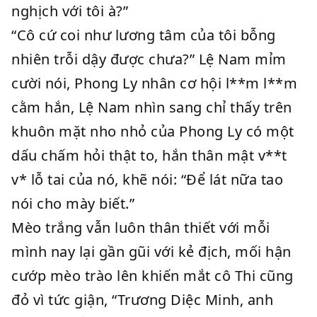
nghịch với tôi à?”
“Cô cứ coi như lương tâm của tôi bỗng
nhiên trỗi dậy được chưa?” Lệ Nam mỉm
cười nói, Phong Ly nhân cơ hội l**m l**m
cằm hắn, Lệ Nam nhìn sang chỉ thấy trên
khuôn mặt nho nhỏ của Phong Ly có một
dấu chấm hỏi thật to, hắn thân mật v**t
v* lỗ tai của nó, khẽ nói: “Để lát nữa tao
nói cho mày biết.”
Mèo trắng vẫn luôn thân thiết với mỗi
mình nay lại gần gũi với kẻ địch, mối hận
cướp mèo trào lên khiến mắt cô Thi cũng
đỏ vì tức giận, “Trương Diệc Minh, anh