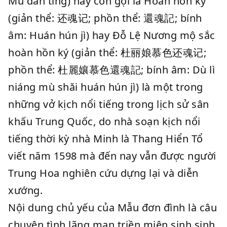
Mǔ dān tíng) hay còn gọi là Hoàn hồn ký
(giản thể: 还魂记; phồn thể: 還魂記; bính
âm: Huán hún jì) hay Đỗ Lệ Nương mộ sắc
hoàn hồn ký (giản thể: 杜丽娘慕色还魂记;
phồn thể: 杜麗孃慕色還魂記; bính âm: Dù lì
niáng mù shǎi huán hún jì) là một trong
những vở kịch nổi tiếng trong lịch sử sân
khấu Trung Quốc, do nhà soạn kịch nổi
tiếng thời kỳ nhà Minh là Thang Hiển Tổ
viết năm 1598 mà đến nay vẫn được người
Trung Hoa nghiên cứu dựng lại và diễn
xướng.
Nội dung chủ yếu của Mẫu đơn đình là câu
chuyện tình lãng mạn triền miên sinh sinh