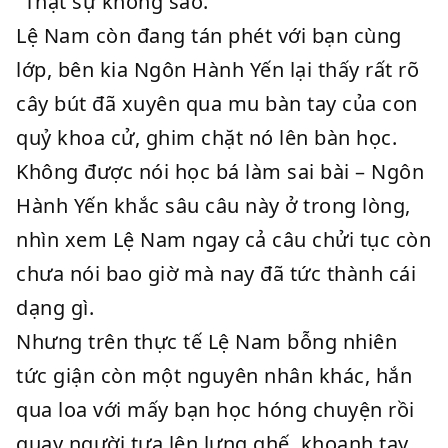
“Thật sự không sao.”
Lệ Nam còn đang tán phét với bạn cùng
lớp, bên kia Ngôn Hành Yến lại thấy rất rõ
cây bút đã xuyên qua mu bàn tay của con
quỷ khoa cử, ghim chặt nó lên bàn học.
Không được nói học bá làm sai bài – Ngôn
Hành Yến khắc sâu câu này ở trong lòng,
nhìn xem Lệ Nam ngay cả câu chửi tục còn
chưa nói bao giờ mà nay đã tức thành cái
dạng gì.
Nhưng trên thực tế Lệ Nam bỗng nhiên
tức giận còn một nguyên nhân khác, hắn
qua loa với mấy bạn học hóng chuyện rồi
quay người tựa lên lưng ghế, khoanh tay