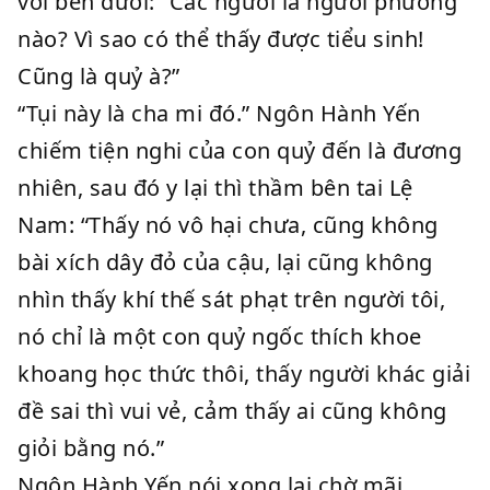
với bên dưới: “Các ngươi là người phương
nào? Vì sao có thể thấy được tiểu sinh!
Cũng là quỷ à?”
“Tụi này là cha mi đó.” Ngôn Hành Yến
chiếm tiện nghi của con quỷ đến là đương
nhiên, sau đó y lại thì thầm bên tai Lệ
Nam: “Thấy nó vô hại chưa, cũng không
bài xích dây đỏ của cậu, lại cũng không
nhìn thấy khí thế sát phạt trên người tôi,
nó chỉ là một con quỷ ngốc thích khoe
khoang học thức thôi, thấy người khác giải
đề sai thì vui vẻ, cảm thấy ai cũng không
giỏi bằng nó.”
Ngôn Hành Yến nói xong lại chờ mãi