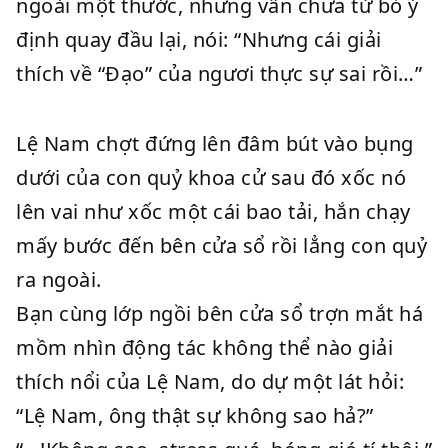
ngoài một thước, nhưng vẫn chưa từ bỏ ý
định quay đầu lại, nói: “Nhưng cái giải
thích về “Đạo” của ngươi thực sự sai rồi…”
Lệ Nam chợt đứng lên đâm bút vào bụng
dưới của con quỷ khoa cử sau đó xốc nó
lên vai như xốc một cái bao tải, hắn chạy
mấy bước đến bên cửa sổ rồi lẳng con quỷ
ra ngoài.
Bạn cùng lớp ngồi bên cửa sổ trợn mắt há
mồm nhìn động tác không thể nào giải
thích nổi của Lệ Nam, do dự một lát hỏi:
“Lệ Nam, ông thật sự không sao hả?”