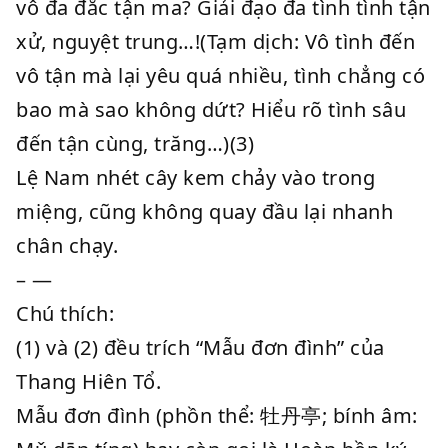
vô đa đắc tận ma? Giải đạo đa tình tình tận
xử, nguyệt trung…!(Tạm dịch: Vô tình đến
vô tận mà lại yêu quá nhiều, tình chẳng có
bao mà sao không dứt? Hiểu rõ tình sâu
đến tận cùng, trăng…)(3)
Lệ Nam nhét cây kem chảy vào trong
miệng, cũng không quay đầu lại nhanh
chân chạy.
– —
Chú thích:
(1) và (2) đều trích “Mẫu đơn đình” của
Thang Hiên Tổ.
Mẫu đơn đình (phồn thể: 牡丹亭; bính âm: