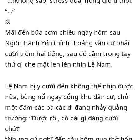
“…!Không sao, stress quá, hóng gió tí thôi.”
“…”
※
Mãi đến bữa cơm chiều ngày hôm sau
Ngôn Hành Yến thỉnh thoảng vẫn cứ phải
cười trộm hai tiếng, sau đó cầm trong tay
thứ gì che mặt len lén nhìn Lệ Nam.
Lệ Nam bị y cười đến không thể nhịn được
nữa, bùng nổ ngay cổng khu dân cư, chỗ
một đám các bà các dì đang nhảy quảng
trường: “Được rồi, có cái gì đáng cười
chứ!”
“Nhưng cứ nghĩ đến cậu hôm qua thở hổn