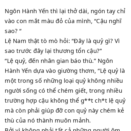
Ngôn Hành Yến thì lại thở dài, ngón tay chỉ
vào con mắt màu đỏ của mình, “Cậu nghĩ
sao? “
Lệ Nam thật tò mò hỏi: “Đây là quỷ gì? Vì
sao trước đây lại thương tổn cậu?”
“Lệ quỷ, đến nhân gian báo thù.” Ngôn
Hành Yến dựa vào giường thơm, “Lệ quỷ là
một trong số những loại quỷ không nhiều
người sống có thể chém giết, trong nhiều
trường hợp cậu không thể g**t ch*t lệ quỷ
mà còn phải giúp đỡ con quỷ này chém kẻ
thù của nó thành muôn mảnh.
Bởi vì không phải tất cả những người ôm