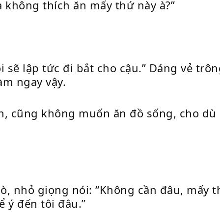
a không thích ăn mấy thứ này à?”
 sẽ lập tức đi bắt cho cậu.” Dáng vẻ trôn
làm ngay vậy.
n, cũng không muốn ăn đồ sống, cho dù 
sò, nhỏ giọng nói: “Không cần đâu, mấy t
 ý đến tôi đâu.”