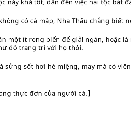
ộc này khá tốt, dẫn đến việc hai tộc bắt 
ẽ không có cá mập, Nha Thấu chẳng biết
 ăn một ít rong biển để giải ngán, hoặc l
ư đồ trang trí với họ thôi.
à sửng sốt hơi hé miệng, may mà có viê
rong thực đơn của người cá.】