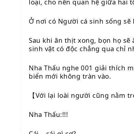
loại, cho nên quan hệ giữa hai t
Ở nơi có Người cá sinh sống s
Sau khi ăn thịt xong, bọn họ sẽ
sinh vật có độc chẳng qua chỉ nh
Nha Thấu nghe 001 giải thích m
biển mới không tràn vào.
【Với lại loài người cũng nằm t
Nha Thấu:!!!
Cái… cái gì cơ?