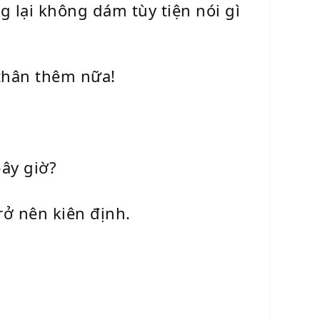
g lại không dám tùy tiện nói gì
 thân thêm nữa!
bây giờ?
rở nên kiên định.