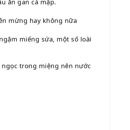
đầu ăn gan cá mập.
 nên mừng hay không nữa
à ngậm miếng sứa, một số loài
n ngọc trong miệng nên nước