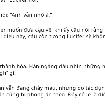
ói: “Anh vẫn nhớ à.”
fer muốn đưa cậu về, khi ấy cậu nói rằng
i điều này, cậu còn tưởng Lucifer sẽ khô
n thành hòa. Hắn ngẩng đầu nhìn những 
hĩ gì.
hắn vẫn đang chảy máu, nhưng do tác dụ
 cũng bị phong ấn theo. Đây có lẽ là đi