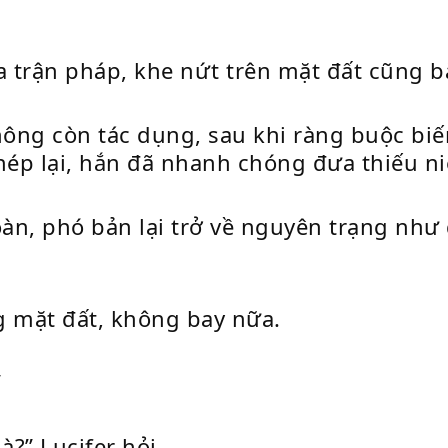
trận pháp, khe nứt trên mặt đất cũng bắ
ông còn tác dụng, sau khi ràng buộc biế
hép lại, hắn đã nhanh chóng đưa thiếu niê
oàn, phó bản lại trở về nguyên trạng nh
g mặt đất, không bay nữa.
”
?” Lucifer hỏi.