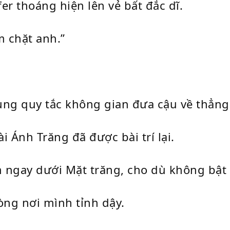
er thoáng hiện lên vẻ bất đắc dĩ.
m chặt anh.”
ùng quy tắc không gian đưa cậu về thẳng
i Ánh Trăng đã được bài trí lại.
m ngay dưới Mặt trăng, cho dù không bật 
òng nơi mình tỉnh dậy.