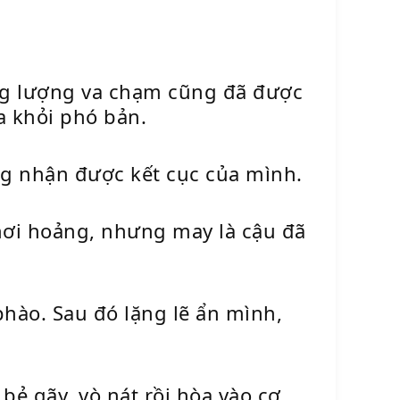
ăng lượng va chạm cũng đã được
a khỏi phó bản.
ng nhận được kết cục của mình.
hơi hoảng, nhưng may là cậu đã
phào. Sau đó lặng lẽ ẩn mình,
ẻ gãy, vò nát rồi hòa vào cơ