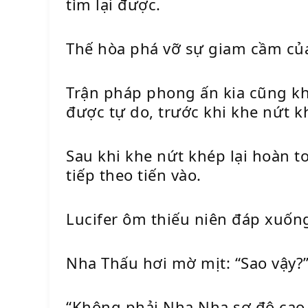
tìm lại được.
Thế hòa phá vỡ sự giam cầm của 
Trận pháp phong ấn kia cũng kh
được tự do, trước khi khe nứt k
Sau khi khe nứt khép lại hoàn t
tiếp theo tiến vào.
Lucifer ôm thiếu niên đáp xuốn
Nha Thấu hơi mờ mịt: “Sao vậy?
“Không phải Nha Nha sợ độ cao à