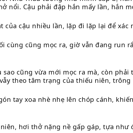
hở nổi. Cậu phải đập hắn mấy lần, hắn mớ
t của cậu nhiều lần, lặp đi lặp lại để xác
ối cùng cũng mọc ra, giờ vẫn đang run r
 sao cũng vừa mới mọc ra mà, còn phải tr
vẫy theo tâm trạng của thiếu niên, trông
 ngón tay xoa nhè nhẹ lên chóp cánh, khi
niên, hơi thở nặng nề gấp gáp, tựa như đ