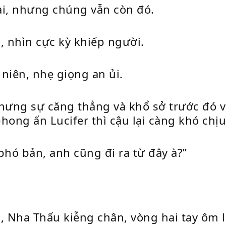
ại, nhưng chúng vẫn còn đó.
, nhìn cực kỳ khiếp người.
 niên, nhẹ giọng an ủi.
hưng sự căng thẳng và khổ sở trước đó vẫ
phong ấn Lucifer thì cậu lại càng khó chị
phó bản, anh cũng đi ra từ đây à?”
, Nha Thấu kiễng chân, vòng hai tay ôm l