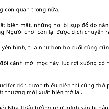
g còn quan trọng nữa.
t đất biến mất, những nơi bị sụp đổ do n
g Người chơi còn lại được dịch chuyển r
n yên bình, tựa như bọn họ cuối cùng cũ
đôi cánh mới mọc này, lúc rơi xuống có 
ucifer đón được thiếu niên thì cùng thở 
t thường mới xuất hiện trở lại.
nỗi Nha Thấu tưởng như mình sắp bị hắn b