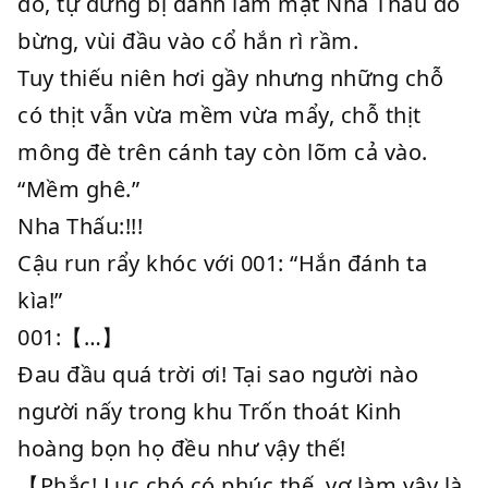
đó, tự dưng bị đánh làm mặt Nha Thấu đỏ
bừng, vùi đầu vào cổ hắn rì rầm.
Tuy thiếu niên hơi gầy nhưng những chỗ
có thịt vẫn vừa mềm vừa mẩy, chỗ thịt
mông đè trên cánh tay còn lõm cả vào.
“Mềm ghê.”
Nha Thấu:!!!
Cậu run rẩy khóc với 001: “Hắn đánh ta
kìa!”
001:【…】
Đau đầu quá trời ơi! Tại sao người nào
người nấy trong khu Trốn thoát Kinh
hoàng bọn họ đều như vậy thế!
【Phắc! Lục chó có phúc thế, vợ làm vậy là