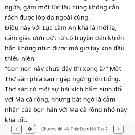
ngứa, gặm một lúc lâu cũng không cắn
rách được lớp da ngoài cùng.
Điều này với Lục Lâm An khá là mới lạ,
cảm giác ươn ướt từ cổ truyền đến khiến
hắn không nhịn được mà giơ tay xoa đầu
thiếu niên.
“Con non này chưa dậy thì xong à?” Một
Thợ săn phía sau ngập ngừng lên tiếng.
Thợ săn có một sự bài xích bẩm sinh đối
với Ma cà rồng, nhưng bất ngờ là cảm
nhận của bọn hắn với Ma cà rồng nhỏ này
khá tốt.
Có lẽ là vì trông cậu không giống đám Ma