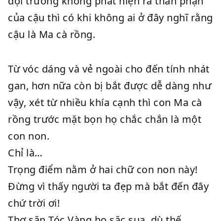
đội trưởng không phát hiện ra thân phận
của cậu thì có khi không ai ở đây nghĩ rằng
cậu là Ma cà rồng.
Từ vóc dáng và vẻ ngoài cho đến tính nhát
gan, hơn nữa còn bị bắt được dễ dàng như
vậy, xét từ nhiều khía cạnh thì con Ma cà
rồng trước mặt bọn họ chắc chắn là một
con non.
Chỉ là…
Trọng điểm nằm ở hai chữ con non này!
Đừng vì thấy người ta đẹp mà bắt đến đây
chứ trời ơi!
Thợ săn Tóc Vàng họ sặc sụa, dù thế