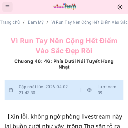
Trang chủ
Đam Mỹ
Vì Run Tay Nên Cộng Hết Điểm Vào Sắc
Vì Run Tay Nên Cộng Hết Điểm
Vào Sắc Đẹp Rồi
Chương 46: 46: Phía Dưới Núi Tuyết Hồng
Nhạt
Cập nhật lúc: 2026-04-02
Lượt xem:
|
21:43:30
39
【Xin lỗi, không ngờ phòng livestream này
lại buồn cười như vậy, trông Thợ săn tỏ ra