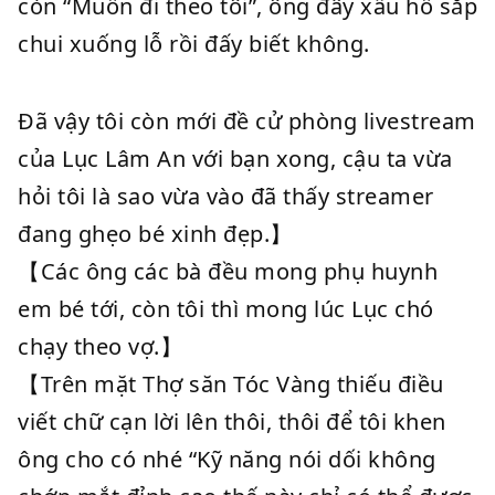
còn “Muốn đi theo tôi”, ông đây xấu hổ sắp
chui xuống lỗ rồi đấy biết không.
Đã vậy tôi còn mới đề cử phòng livestream
của Lục Lâm An với bạn xong, cậu ta vừa
hỏi tôi là sao vừa vào đã thấy streamer
đang ghẹo bé xinh đẹp.】
【Các ông các bà đều mong phụ huynh
em bé tới, còn tôi thì mong lúc Lục chó
chạy theo vợ.】
【Trên mặt Thợ săn Tóc Vàng thiếu điều
viết chữ cạn lời lên thôi, thôi để tôi khen
ông cho có nhé “Kỹ năng nói dối không