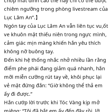
chớp mắt đỉnh cao thế này chỉ có thể được
chiêm ngưỡng trong phòng livestream của
Lục Lâm An”.】
Ngón tay của Lục Lâm An vẫn liên tục vu,ốt
ve khuôn mặt thiếu niên trong ngực mình,
cảm giác mịn màng khiến hắn yêu thích
không nỡ buông tay.
Đến khi hệ thống nhắc nhở nhiều lần rằng
điểm phe phái đang giảm quá nhanh, hắn
mỡi miễn cưỡng rút tay về, khôi phục lại
vẻ mặt đứng đắn: “Giờ không thể thả em
ấy đi được.”
Hắn cướp lời trước khi Tóc Vàng kịp mở
miệng: “Tôi đã bắt em ấy đến đây rồi, lỡ