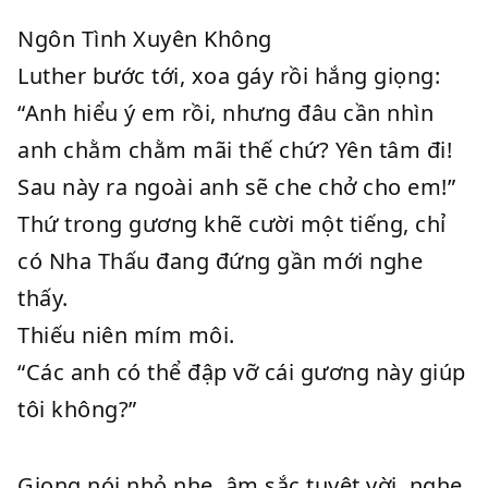
Ngôn Tình Xuyên Không
Luther bước tới, xoa gáy rồi hắng giọng:
“Anh hiểu ý em rồi, nhưng đâu cần nhìn
anh chằm chằm mãi thế chứ? Yên tâm đi!
Sau này ra ngoài anh sẽ che chở cho em!”
Thứ trong gương khẽ cười một tiếng, chỉ
có Nha Thấu đang đứng gần mới nghe
thấy.
Thiếu niên mím môi.
“Các anh có thể đập vỡ cái gương này giúp
tôi không?”
Giọng nói nhỏ nhẹ, âm sắc tuyệt vời, nghe