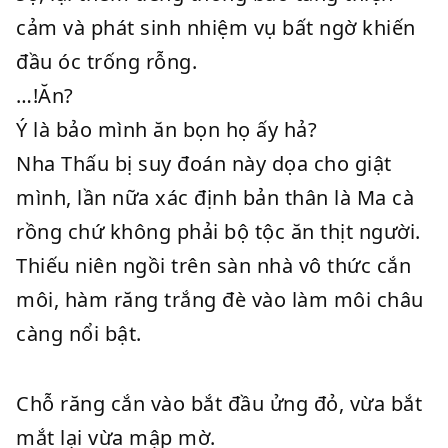
cảm và phát sinh nhiệm vụ bất ngờ khiến
đầu óc trống rỗng.
…!Ăn?
Ý là bảo mình ăn bọn họ ấy hả?
Nha Thấu bị suy đoán này dọa cho giật
mình, lần nữa xác định bản thân là Ma cà
rồng chứ không phải bộ tộc ăn thịt người.
Thiếu niên ngồi trên sàn nhà vô thức cắn
môi, hàm răng trắng đè vào làm môi châu
càng nổi bật.
Chỗ răng cắn vào bắt đầu ửng đỏ, vừa bắt
mắt lại vừa mập mờ.