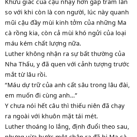
Khứu giác của cậu nhạy hơn gấp trăm lần
so với khi còn là con người, lúc này quanh
mũi cậu đầy mùi kinh tởm của những Ma
cà rồng kia, còn cả mùi khó ngửi của loại
máu kém chất lượng nữa.
Luther không nhận ra sự bất thường của
Nha Thấu, y đã quen với cảnh tượng trước
mắt từ lâu rồi.
“Máu dự trữ của anh cất sâu trong lâu đài,
em muốn đi cùng anh…”
Y chưa nói hết câu thì thiếu niên đã chạy
ra ngoài với khuôn mặt tái mét.
Luther thoáng lo lắng, định đuổi theo sau,
nhưng vừa bước một chân ra đã bị Ma cà