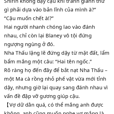
Shirin không dạy cậu khi tranh giành thứ
gì phải dựa vào bản lĩnh của mình à?”
“Cậu muốn chết à!?”
Hai người nhanh chóng lao vào đánh
nhau, chỉ còn lại Blaney vô tội đứng
ngượng ngùng ở đó.
Nha Thấu lặng lẽ đứng dậy từ mặt đất, lẩm
bẩm mắng một câu: “Hai tên ngốc.”
Rõ ràng họ đến đây để bắt nạt Nha Thấu –
một Ma cà rồng nhỏ phế vật vừa mới tỉnh
dậy, nhưng giờ lại quay sang đánh nhau vì
vấn đề đập vỡ gương giúp cậu.
【Vợ dữ dằn quá, có thể mắng anh được
không, anh cũng muốn nghe vợ mắng là