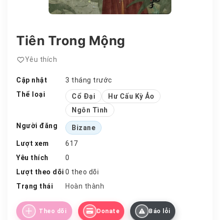
Tiên Trong Mộng
Yêu thích
Cập nhật
3 tháng trước
Thể loại
Cổ Đại
Hư Cấu Kỳ Ảo
Ngôn Tình
Người đăng
Bizane
Lượt xem
617
Yêu thích
0
Lượt theo dõi
0 theo dõi
Trạng thái
Hoàn thành
Theo dõi
Donate
Báo lỗi