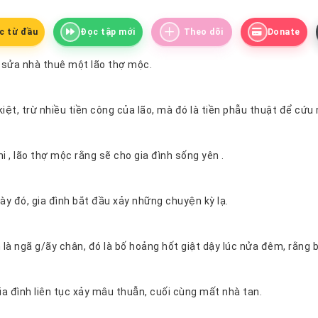
c từ đầu
Đọc tập mới
Theo dõi
Donate
Gia đình sửa nhà thuê một lão thợ mộc.
Mẹ keo kiệt, trừ nhiều tiền công của lão, mà đó l
Trước khi , lão thợ mộc rằng sẽ cho gia đình sống yên .
Kể từ ngày đó, gia đình bắt đầu xảy những chuyện kỳ lạ.
Đầu tiê
Từ đó, gia đình liên tục xảy mâu thuẫn, cuối cùng mất nhà tan.