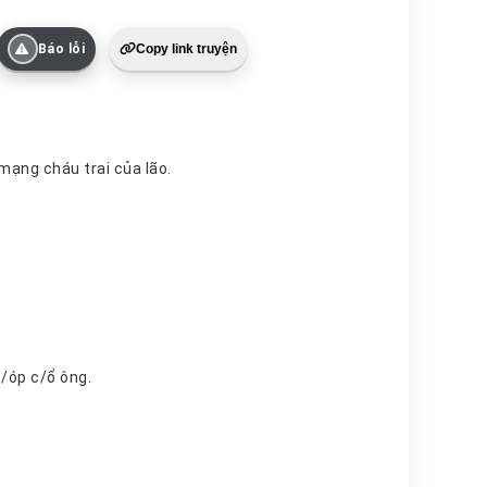
Báo lỗi
Copy link truyện
à tiền phẫu thuật để cứu mạng cháu trai của lão.
n là ngã g/ãy chân, đó là bố hoảng hốt giật dậy lúc nửa đêm, rằng b/óp c/ổ ông.