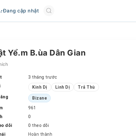
Đang cập nhật
t Yể.m B.ùa Dân Gian
hích
t
3 tháng trước
i
Kinh Dị
Linh Dị
Trả Thù
đăng
Bizane
em
961
ch
0
eo dõi
0 theo dõi
hái
Hoàn thành