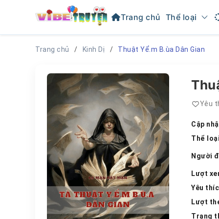
Trang chủ
Thể loại
Trang chủ
Kinh Dị
Thuật Yể.m B.ùa Dân Gian
Thuậ
Yêu t
Cập nhậ
Thể loạ
Người 
Lượt x
Yêu thí
Lượt th
Trạng t