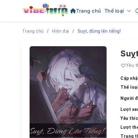
Trang chủ
Thể loại
Trang chủ
Hiện đại
Suỵt, đừng lên tiếng!
Suỵt
Yêu t
Cập nhậ
Thể loạ
Người 
Lượt x
Yêu thí
Lượt th
Trạng t