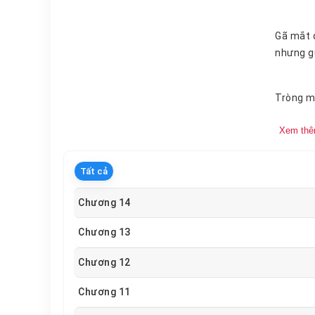
Gã mắt đang mặc bộ đồ ngủ giống như Lục Cẩn, thậm chí đến vóc dáng kiểu tóc cũng trông vô cùng giống hệt với Lục Cẩn
Xem th
Tất cả
Chương 14
Chương 13
Chương 12
Chương 11