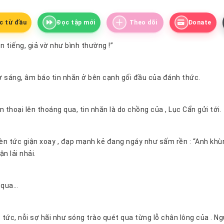
c từ đầu
Đọc tập mới
Theo dõi
Donate
n tiếng, giả vờ như bình thường !”
Lúc 3 giờ sáng, âm báo tin nhắn ở bên cạnh gối đầu của đánh thức.
cầm điện thoại lên thoáng qua, tin nhắn là do chồng của , Lục Cẩn gửi tới.
giận lải nhải.
Lục Cẩn qua…