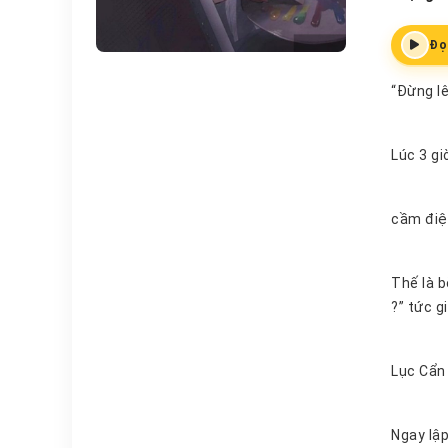
Đọ
“Đừng lê
Thế là bèn tức giận xoay , đạp mạnh kẻ đang ngáy như sấm rền : “Anh khùng hả? Nửa đêm nửa hôm còn gửi tin nhắn cho em gì
?” tức 