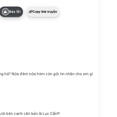
Báo lỗi
Copy link truyện
Ngay lập tức, nỗi sợ hãi như sóng trào quét qua từng lỗ chân lông của . Người bên cạnh căn bản là Lục Cẩn!!!