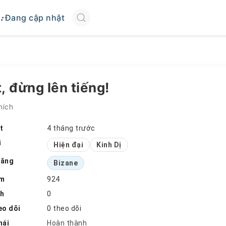
Đang cập nhật
, đừng lên tiếng!
hích
t
4 tháng trước
i
Hiện đại
Kinh Dị
đăng
Bizane
em
924
ch
0
eo dõi
0 theo dõi
hái
Hoàn thành