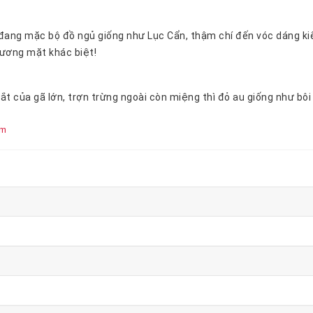
nhưng gương mặt khác biệt!
Tròng mắt của gã lớn
êm