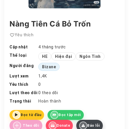
Nàng Tiên Cá Bỏ Trốn
Yêu thích
Cập nhật
4 tháng trước
Thể loại
HE
Hiện đại
Ngôn Tình
Người đăng
Bizane
Lượt xem
1,4K
Yêu thích
0
Lượt theo dõi
0 theo dõi
Trạng thái
Hoàn thành
Đọc từ đầu
Đọc tập mới
Theo dõi
Donate
Báo lỗi