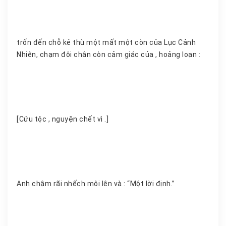
trốn đến chỗ kẻ thù một mất một còn của Lục Cảnh
Nhiên, chạm đôi chân còn cảm giác của , hoảng loạn :
[Cứu tộc , nguyện chết vì .]
Anh chậm rãi nhếch môi lên và : “Một lời định.”