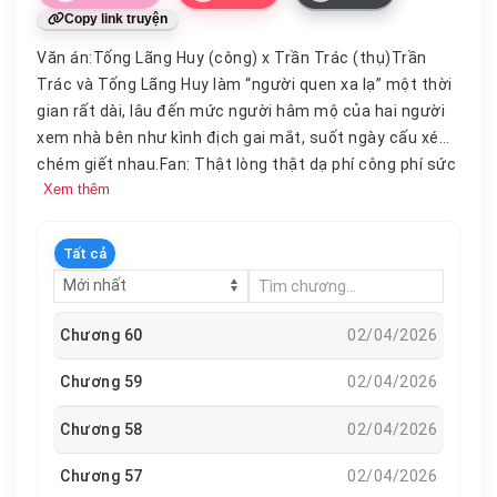
Copy link truyện
Văn án:Tống Lãng Huy (công) x Trần Trác (thụ)Trần
Trác và Tống Lãng Huy làm “người quen xa lạ” một thời
gian rất dài, lâu đến mức người hâm mộ của hai người
xem nhà bên như kình địch gai mắt, suốt ngày cấu xé
chém giết nhau.Fan: Thật lòng thật dạ phí công phí sức
Xem thêm
chém giết nhau cuối cùng lại bị chính
chủ
vả mặt đau
đớn.
Tất cả
Chương 60
02/04/2026
Chương 59
02/04/2026
Chương 58
02/04/2026
Chương 57
02/04/2026