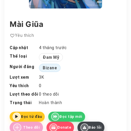
Mài Giũa
Yêu thích
Cập nhật
4 tháng trước
Thể loại
Đam Mỹ
Người đăng
Bizane
Lượt xem
3K
Yêu thích
0
Lượt theo dõi
0 theo dõi
Trạng thái
Hoàn thành
Đọc từ đầu
Đọc tập mới
Theo dõi
Donate
Báo lỗi