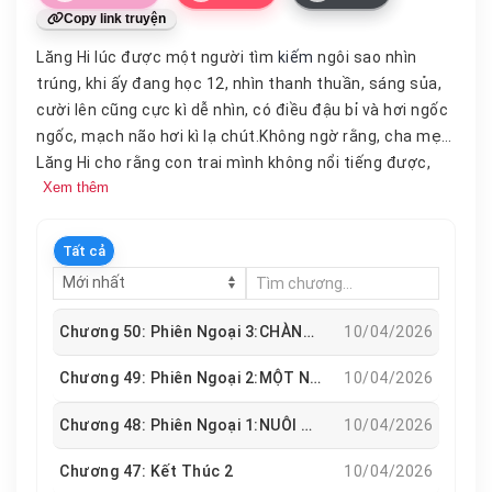
Copy link truyện
Lăng Hi lúc được một người tìm
kiếm
ngôi sao nhìn
trúng, khi ấy đang học 12, nhìn thanh thuần, sáng sủa,
cười lên cũng cực kì dễ nhìn, có điều đậu bỉ và hơi ngốc
ngốc, mạch não hơi kì lạ chút.Không ngờ rằng, cha mẹ
Lăng Hi cho rằng con trai mình không nổi tiếng được,
Xem thêm
thế mà giờ cũng đã giật được giải ba trong cuộc thi âm
nhạc toàn quốc, trở thành một tiểu ca vương.Từ lúc đó,
có sẵn bàn đạp, còn chăm chỉ, có thiên phú về âm nhạc,
Tất cả
rất nhanh bài hát của Lăng Hi xuất hiện nhiều hơn, khắp
cửa hàng hai tệ rồi tiệm quần áo, làm đẹp này nọ. Câu
chuyện tình
yêu
của một tiểu ca vương cửa hàng 2 tệ
Chương 50: Phiên Ngoại 3:CHÀNG RỂ NGOAN
10/04/2026
hết thời phái dobe và một nam diễn viên đẹp trai ôn
nhu nổi tiếng phái thần tượng.(*) Đậu bỉ / dobe: ngu
Chương 49: Phiên Ngoại 2:MỘT NGÀY CỦA FAN CP
10/04/2026
ngốc, đần độn, hay làm mấy điều ngớ ngẩn, thích troll…
Chương 48: Phiên Ngoại 1:NUÔI CHÓ
10/04/2026
Chương 47: Kết Thúc 2
10/04/2026