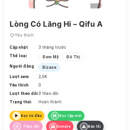
Lòng Có Lăng Hi – Qifu A
Yêu thích
Cập nhật
3 tháng trước
Thể loại
Đam Mỹ
Đô Thị
Người đăng
Bizane
Lượt xem
2,5K
Yêu thích
0
Lượt theo dõi
0 theo dõi
Trạng thái
Hoàn thành
Đọc từ đầu
Đọc tập mới
Theo dõi
Donate
Báo lỗi