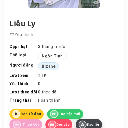
Liễu Ly
Yêu thích
Cập nhật
3 tháng trước
Thể loại
Ngôn Tình
Người đăng
Bizane
Lượt xem
1,1K
Yêu thích
0
Lượt theo dõi
0 theo dõi
Trạng thái
Hoàn thành
Đọc từ đầu
Đọc tập mới
Theo dõi
Donate
Báo lỗi