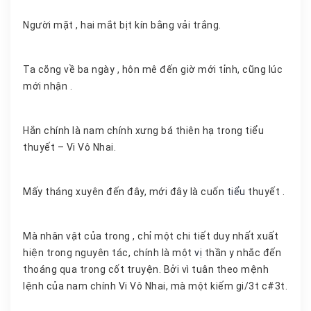
Người mặt , hai mắt bịt kín bằng vải trắng.
Ta cõng về ba ngày , hôn mê đến giờ mới tỉnh, cũng lúc
mới nhận .
Hắn chính là nam chính xưng bá thiên hạ trong tiểu
thuyết – Vi Vô Nhai.
Mấy tháng xuyên đến đây, mới đây là cuốn
tiểu
thuyết .
Mà nhân vật của trong , chỉ một chi tiết duy nhất xuất
hiện trong nguyên tác, chính là một
vị
thần y nhắc đến
thoáng qua trong cốt truyện. Bởi vì tuân theo mệnh
lệnh của nam chính Vi Vô Nhai, mà một kiếm gi/3t c#3t.