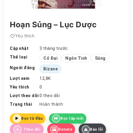
Hoạn Sủng – Lục Dược
Yêu thích
Cập nhật
3 tháng trước
Thể loại
Cổ Đại
Ngôn Tình
Sủng
Người đăng
Bizane
Lượt xem
12,8K
Yêu thích
0
Lượt theo dõi
0 theo dõi
Trạng thái
Hoàn thành
Đọc từ đầu
Đọc tập mới
Theo dõi
Donate
Báo lỗi