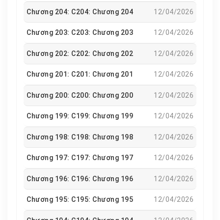
thấp hèn.Nhưng dẫu cho mục rữa cũng muốn dùng hết
Chương 204: C204: Chương 204
12/04/2026
thảy cố chấp, to gan lớn mật mà có được nàng.Biến
chốn tường son cung cấm này thành bể hoan lạc của y
Chương 203: C203: Chương 203
12/04/2026
và nàng, đến chết mới thôi.*Đối thực: ý chỉ việc thái
giám và cung nữ trở thành vợ chồng trên danh
Chương 202: C202: Chương 202
12/04/2026
nghĩa.Hướng dẫn sử dụng:1v1, HE, thái giám thật.Nam
Chương 201: C201: Chương 201
12/04/2026
chính không phải người tốt, đừng ôm hy vọng với đạo
đức của nam chính.Giới thiệu vắn tắt trong một câu:
Chương 200: C200: Chương 200
12/04/2026
Thái giám điên cuồng hủy thiên diệt địa và Tiểu Thái
hậu xinh đẹp lớn gan.Lập ý: Thiện ý không phai.
Chương 199: C199: Chương 199
12/04/2026
Chương 198: C198: Chương 198
12/04/2026
Chương 197: C197: Chương 197
12/04/2026
Chương 196: C196: Chương 196
12/04/2026
Chương 195: C195: Chương 195
12/04/2026