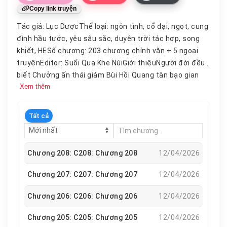
Copy link truyện
Tác giả: Lục DượcThể loại: ngôn tình, cổ đại, ngọt, cung
đình hầu tước, yêu sâu sắc, duyên trời tác hợp, song
khiết, HESố chương: 203 chương chính văn + 5 ngoại
truyệnEditor: Suối Qua Khe NúiGiới thiệuNgười đời đều
biết Chưởng ấn thái giám Bùi Hồi Quang tàn bạo gian
Xem thêm
trá, một tay che trời.Hoàng đế băng hà, ai ai cũng nói
Chưởng ấn sẽ không tha mạng cho Tiểu Thái hậu.Đại lễ
tế trời, trước mặt trăm ngàn người, y quỳ rạp xuống
Tất cả
bên chân nàng, nâng tà cung
trang
của nàng lên.Y là
ma quỷ có máu thịt, sinh ra để hủy diệt, lại chỉ cầu trở
thành bề tôi của nàng.Thẩm Hồi chịu hết nổi cái cảnh
Chương 208: C208: Chương 208
12/04/2026
ban ngày làm Thái hậu, đêm đến thành đối thực* của
thái giám, không nhịn được mà đá y: Đừng ôm ý đồ với
Chương 207: C207: Chương 207
12/04/2026
ai gia nữa có được hay không?Ánh mắt Bùi Hồi Quang
Chương 206: C206: Chương 206
12/04/2026
nhìn nàng chứa đựng niềm quyến luyến gần như điên
cuồng, khàn giọng đáp: Không thể.Với Bùi Hồi Quang mà
Chương 205: C205: Chương 205
12/04/2026
nói, Thẩm Hồi tựa trăng treo trời rộng, mà y là bùn nhơ