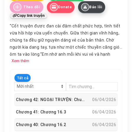
Theo dõi
Donate
Báo lỗi
Copy link truyện
“Cốt truyện được đan cài đậm chất phức hợp, tình tiết
vừa hồi
hộp
vừa uyển chuyển. Giữa thời gian vĩnh hằng,
chúng ta đều giữ nguyên dáng vẻ của bản thân. Chờ
người kia dang tay, tựa như một chiếc thuyền căng gió,
ôm ta vào lòng.”Em nhớ anh mỗi khi vui vẻ và hạnh
Xem thêm
phúc, bởi anh là người em muốn sẻ chia. Em nhớ anh
mỗi khi buồn bã và thất vọng, bởi anh là người hiểu thấu
lòng em. Em nhớ anh mỗi khi em cười và khóc, bởi em
Tất cả
biết chỉ có anh mới có thể nhân lên nụ cười trên môi và
lau khô nước mắt trên má em. Lúc nào em cũng nhớ
anh, nhưng em nhớ anh nhất trong những đêm dài em
Chương 42: NGOẠI TRUYỆN: Chuyện Cũ Tựa Khói Sương (1)
06/04/2026
thao thức, nghĩ về tất cả những giây phút tuyệt vời khi
chúng ta cùng ở bên nhau.“Hóa ra tình
yêu
chính là, cho
Chương 41: Chương 16.3
06/04/2026
dù anh có thay đổi khuôn mặt, lãng quên kí ức.Đôi mắt
Chương 40: Chương 16.2
06/04/2026
em vẫn sẽ vì anh mà ngời sáng.Trái tim em vẫn sẽ vì
anh mà loạn nhịp.”