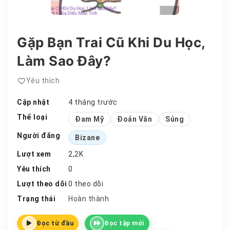
Gặp Bạn Trai Cũ Khi Du Học,
Làm Sao Đây?
Yêu thích
Cập nhật
4 tháng trước
Thể loại
Đam Mỹ
Đoản Văn
Sủng
Người đăng
Bizane
Lượt xem
2,2K
Yêu thích
0
Lượt theo dõi
0 theo dõi
Trạng thái
Hoàn thành
Đọc từ đầu
Đọc tập mới