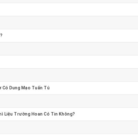
y?
Lơ Có Dung Mạo Tuấn Tú
hì Liệu Trường Hoan Có Tin Không?