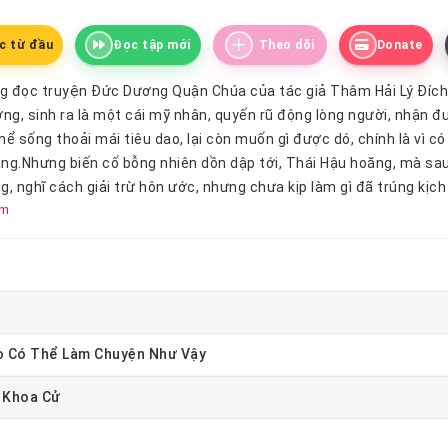
c từ đầu
Đọc tập mới
Theo dõi
Donate
g đọc truyện Đức Dương Quận Chúa của tác giả Thâm Hải Lý Đích
g, sinh ra là một cái mỹ nhân, quyến rũ động lòng người, nhận đ
hể sống thoải mái tiêu dao, lại còn muốn gì được dó, chính là vì
ng.Nhưng biến cố bỗng nhiên dồn dập tới, Thái Hậu hoăng, mà sau
g, nghĩ cách giải trừ hôn ước, nhưng chưa kịp làm gì đã trúng k
êm
ận ra mình được trời cao thương xót, cho trọng sinh trở về.Nàng 
u đó…..Cáo trạng!!Sau khi từ hôn.Lời nói của Thái Hậu thấm thí
oan nhớ tới việc đời trước, ngữ khí trầm trọng: Xấu chút đi, qu
ặt tuấn mỹ vô song của mình, nếu không thì vẽ thêm một vết sẹ
àng mới nhận thấy thì ra kết cục bi thảm đời trước là bởi vì nà
ao Có Thể Làm Chuyện Như Vậy
a Khoa Cử