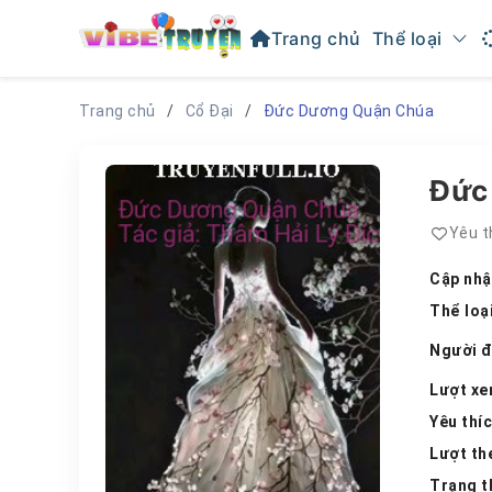
Trang chủ
Thể loại
Trang chủ
Cổ Đại
Đức Dương Quận Chúa
Đức
Yêu t
Cập nhậ
Thể loạ
Người 
Lượt x
Yêu thí
Lượt th
Trạng t