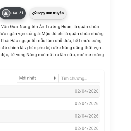
Báo lỗi
Copy link truyện
 Vân Đóa. Nàng tên Ân Trường Hoan, là quận chúa
ược ngàn vạn sủng ái.Mặc dù chỉ là quận chúa nhưng
 có Thái Hậu ngoại tổ mẫu làm chỗ dựa, hết mực cưng
 đó chính là
vị
hôn phu bội ước.Nàng cũng thất vọng
ịch độc, tử vong.Nàng mở mắt ra lần nữa, mơ mơ màng
trước tiên dĩ nhiên chính là cứu ngoại tổ
mẫu
của
a: Trường Hoan à, cháu muốn quận mã thế nào?Ân
á xinh đẹp dễ dàng sinh ý xấu.Mỗ nam nhân nào đó sờ
o?Nhiều năm sau, khi trở thành Hoàng Hậu Đức
ng không chọn nam nhân đẹp nhất.
02/04/2026
02/04/2026
02/04/2026
02/04/2026