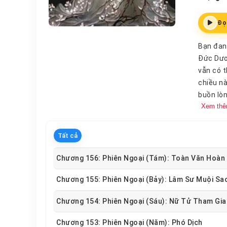
Đọ
Bạn đan
Đức Dươn
vẫn có t
chiều nà
buồn lòn
Xem th
màng, nh
mình, sa
Trường H
Tất cả
gương m
Dương, n
Chương 156: Phiên Ngoại (tám): Toàn Văn Hoàn
Chương 155: Phiên Ngoại (bảy): Lâm Sư Muội S
Chương 154: Phiên Ngoại (sáu): Nữ Tử Tham Gi
Chương 153: Phiên Ngoại (năm): Phó Dịch