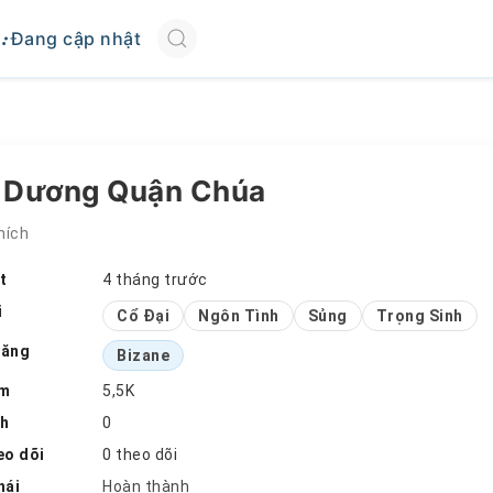
Đang cập nhật
 Dương Quận Chúa
hích
t
4 tháng trước
i
Cổ Đại
Ngôn Tình
Sủng
Trọng Sinh
đăng
Bizane
em
5,5K
ch
0
eo dõi
0 theo dõi
hái
Hoàn thành