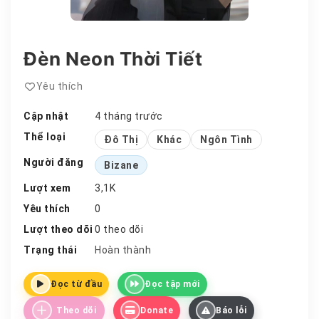
Đèn Neon Thời Tiết
Yêu thích
Cập nhật
4 tháng trước
Thể loại
Đô Thị
Khác
Ngôn Tình
Người đăng
Bizane
Lượt xem
3,1K
Yêu thích
0
Lượt theo dõi
0 theo dõi
Trạng thái
Hoàn thành
Đọc từ đầu
Đọc tập mới
Theo dõi
Donate
Báo lỗi