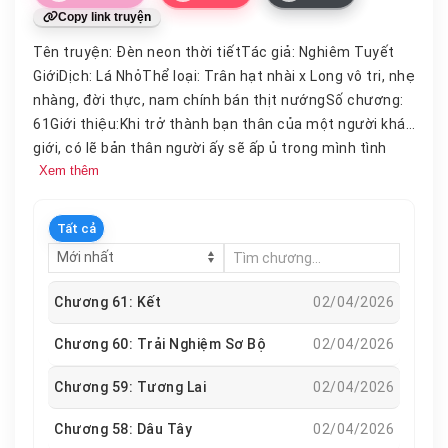
Copy link truyện
Tên truyện: Đèn neon thời tiếtTác giả: Nghiêm Tuyết
GiớiDịch: Lá NhỏThể loại: Trân hạt nhài x Long vô tri, nhẹ
nhàng, đời thực, nam chính bán thịt nướngSố chương:
61Giới thiệu:Khi trở thành bạn thân của một người khác
giới, có lẽ bản thân người ấy sẽ ấp ủ trong mình tình
Xem thêm
cảm nào đó, Vưu Tuyết Trân cũng có cảm giác như vậy
với bạn thân của mình.Nhưng điểm khác biệt là, suốt
bao năm nay, cô luôn che giấu rất tốt thứ tình cảm đó.
Tất cả
Anh ấy liên tục thay bạn gái, còn cô vẫn luôn là người
bạn tốt của anh.Cô cứ ngỡ chỉ có bạn bè mới được coi
là đặc biệt, mới có thể duy trì mãi mãi. Nhưng tới một
Chương 61: Kết
02/04/2026
ngày nọ, cô đã gặp một người, người đó nghiêm túc nói
với cô rằng: “Sao lại có người nỡ làm bạn với cô
Chương 60: Trải Nghiệm Sơ Bộ
02/04/2026
chứ?”“Một là chúng ta làm người xa lạ, hai là làm người
Chương 59: Tương Lai
02/04/2026
yêu, em chọn đi.”Về sau cô có nghĩ, anh thật sự đã nói
đúng, bởi vì người bạn tốt của cô đã quay đầu lại nhìn
Chương 58: Dâu Tây
02/04/2026
cô, cố tình thoải mái hỏi: “Chúng ta đừng làm bạn bè