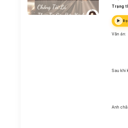
Trạng t
Đọ
Văn án:
Sau khi 