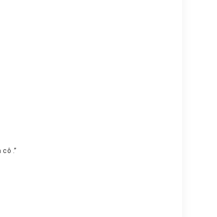
n với bộ phim mới mắt của cô .”