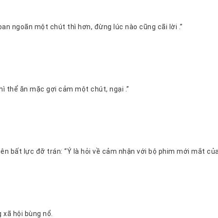
“Nếu ngoan ngoãn một chút thì hơn, đừng lúc nào cũng cãi lời .”
“Ở nhà thì thể ăn mặc gợi cảm một chút, ngại .”
Phóng viên bất lực đỡ trán: “Ý là hỏi về cảm nhậ
 xã hội bùng nổ.