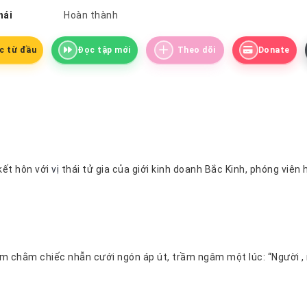
hái
Hoàn thành
c từ đầu
Đọc tập mới
Theo dõi
Donate
kết hôn với
vị