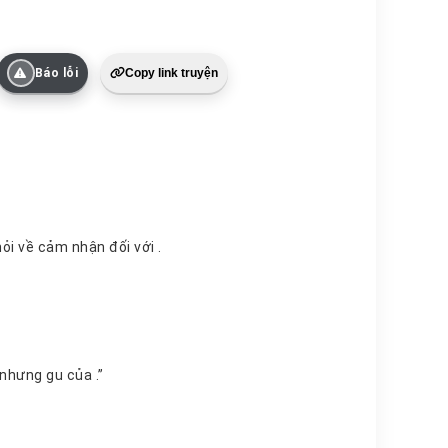
Báo lỗi
Copy link truyện
thái tử gia của giới kinh doanh Bắc Kinh, phóng viên hỏi về cảm nhận đối với .
Anh chằm chằm chiếc nhẫn cưới ngón áp út, trầm ngâm một lúc: “Người , nhưng gu của .”