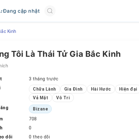
Đang cập nhật
Bắc Kinh
g Tôi Là Thái Tử Gia Bắc Kinh
hích
t
3 tháng trước
i
Chữa Lành
Gia Đình
Hài Hước
Hiện đại
Vả Mặt
Vô Tri
đăng
Bizane
em
708
ch
0
eo dõi
0 theo dõi