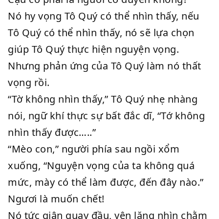
Nó hy vọng Tô Quý có thể nhìn thấy, nếu
Tô Quý có thể nhìn thấy, nó sẽ lựa chọn
giúp Tô Quý thực hiện nguyện vọng.
Nhưng phản ứng của Tô Quý làm nó thất
vọng rồi.
“Tờ không nhìn thấy,” Tô Quý nhẹ nhàng
nói, ngữ khí thực sự bất đắc dĩ, “Tớ không
nhìn thấy được…..”
“Mèo con,” người phía sau ngồi xổm
xuống, “Nguyện vọng của ta không quá
mức, mày có thể làm được, đến đây nào.”
Ngươi là muốn chết!
Nó tức giận quay đầu, yên lặng nhìn chằm