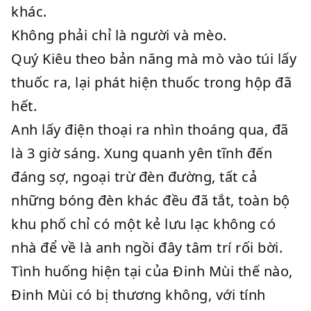
khác.
Không phải chỉ là người và mèo.
Quý Kiêu theo bản năng mà mò vào túi lấy
thuốc ra, lại phát hiện thuốc trong hộp đã
hết.
Anh lấy điện thoại ra nhìn thoáng qua, đã
là 3 giờ sáng. Xung quanh yên tĩnh đến
đáng sợ, ngoại trừ đèn đường, tất cả
những bóng đèn khác đều đã tắt, toàn bộ
khu phố chỉ có một kẻ lưu lạc không có
nhà để về là anh ngồi đây tâm trí rối bời.
Tình huống hiện tại của Đinh Mùi thế nào,
Đinh Mùi có bị thương không, với tính