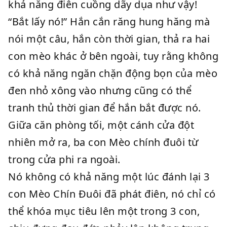
khả năng điên cuồng dãy dụa như vậy!
“Bắt lấy nó!” Hắn cắn răng hung hăng mà
nói một câu, hắn còn thời gian, thả ra hai
con mèo khác ở bên ngoài, tuy rằng không
có khả năng ngăn chặn động bọn của mèo
đen nhỏ xông vào nhưng cũng có thể
tranh thủ thời gian để hắn bắt được nó.
Giữa căn phòng tối, một cánh cửa đột
nhiên mở ra, ba con Mèo chính đuôi từ
trong cửa phi ra ngoài.
Nó không có khả năng một lúc đánh lại 3
con Mèo Chín Đuôi đã phát điên, nó chỉ có
thể khóa mục tiêu lên một trong 3 con,