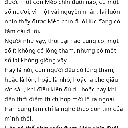
được một con Mèo chín đuôi nào, có một
số người, vì một vài nguyên nhân, lại luôn
nhìn thấy được Mèo chín đuôi lúc đang có
tám cái đuôi.
Người như vậy, thời đại nào cũng có, một
số ít không có lòng tham, nhưng có một
số lại không giống vậy.
Hay là nói, con người đều có lòng tham,
hoặc là lớn, hoặc là nhỏ, hoặc là che giấu
rất sâu, khi điều kiện đủ dụ hoặc hay khi
đến thời điểm thích hợp mới lộ ra ngoài.
Hắn cùng lắm chỉ là nghe theo con tim của
mình thôi.