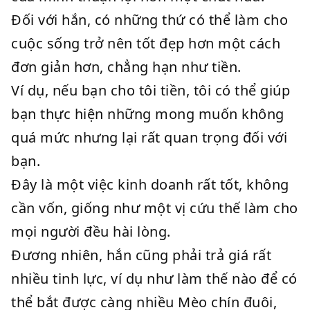
Đối với hắn, có những thứ có thể làm cho
cuộc sống trở nên tốt đẹp hơn một cách
đơn giản hơn, chẳng hạn như tiền.
Ví dụ, nếu bạn cho tôi tiền, tôi có thể giúp
bạn thực hiện những mong muốn không
quá mức nhưng lại rất quan trọng đối với
bạn.
Đây là một việc kinh doanh rất tốt, không
cần vốn, giống như một vị cứu thế làm cho
mọi người đều hài lòng.
Đương nhiên, hắn cũng phải trả giá rất
nhiều tinh lực, ví dụ như làm thế nào để có
thể bắt được càng nhiều Mèo chín đuôi,