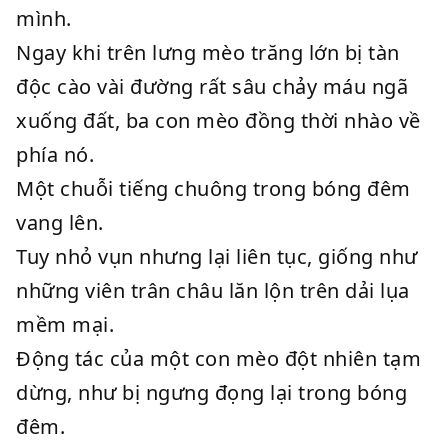
mình.
Ngay khi trên lưng mèo trăng lớn bị tàn
độc cào vài đường rất sâu chảy máu ngã
xuống đất, ba con mèo đồng thời nhào về
phía nó.
Một chuỗi tiếng chuông trong bóng đêm
vang lên.
Tuy nhỏ vụn nhưng lại liên tục, giống như
những viên trân châu lăn lộn trên dải lụa
mềm mại.
Động tác của một con mèo đột nhiên tạm
dừng, như bị ngưng đọng lại trong bóng
đêm.