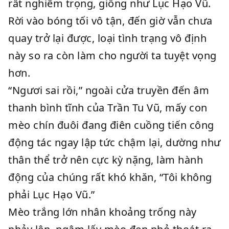
rất nghiêm trọng, giống như Lục Hạo Vũ.
Rời vào bóng tối vô tận, đến giờ vẫn chưa
quay trở lại được, loại tình trạng vô định
này so ra còn làm cho người ta tuyệt vọng
hơn.
“Ngươi sai rồi,” ngoài cửa truyền đến âm
thanh bình tĩnh của Trần Tu Vũ, mấy con
mèo chín đuôi đang điên cuồng tiến công
động tác ngay lập tức chậm lại, dường như
thân thể trở nên cực kỳ nặng, làm hành
động của chúng rất khó khăn, “Tôi không
phải Lục Hạo Vũ.”
Mèo trắng lớn nhân khoảng trống này