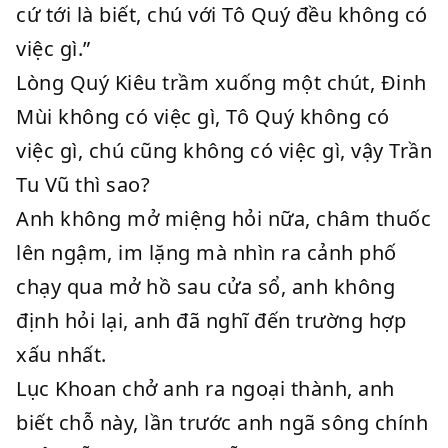
cứ tới là biết, chú với Tô Quý đều không có
việc gì.”
Lòng Quý Kiêu trầm xuống một chút, Đinh
Mùi không có việc gì, Tô Quý không có
việc gì, chú cũng không có việc gì, vậy Trần
Tu Vũ thì sao?
Anh không mở miệng hỏi nữa, châm thuốc
lên ngậm, im lặng mà nhìn ra cảnh phố
chạy qua mở hồ sau cửa sổ, anh không
định hỏi lại, anh đã nghĩ đến trường hợp
xấu nhất.
Lục Khoan chở anh ra ngoại thành, anh
biết chỗ này, lần trước anh ngã sông chính