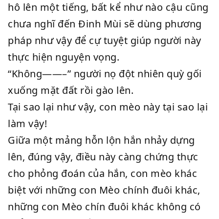
hô lên một tiếng, bất kể như nào cậu cũng
chưa nghĩ đến Đinh Mùi sẽ dùng phương
pháp như vậy để cự tuyệt giúp người này
thực hiện nguyện vọng.
“Không——–” người nọ đột nhiên quỳ gối
xuống mặt đất rồi gào lên.
Tại sao lại như vậy, con mèo này tại sao lại
làm vậy!
Giữa một mảng hỗn lộn hắn nhảy dựng
lên, đúng vậy, điều này càng chứng thực
cho phỏng đoán của hắn, con mèo khác
biệt với những con Mèo chính đuôi khác,
những con Mèo chín đuôi khác không có