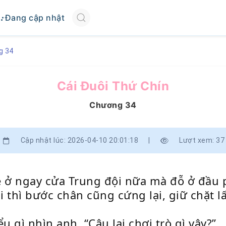
Đang cập nhật
g 34
Cái Đuôi Thứ Chín
Chương 34
Cập nhật lúc: 2026-04-10 20:01:18
|
Lượt xem: 37
 ở ngay cửa Trung đội nữa mà đỗ ở đầu 
 thì bước chân cũng cứng lại, giữ chặt lấ
u gì nhìn anh, “Cậu lại chơi trò gì vậy?”