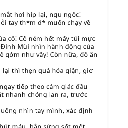
mắt hơi híp lại, ngu ngốc!
khỏi tay th*m d* muốn chạy về
của cô! Cô ném hết mấy túi mực
” Đinh Mùi nhìn hành động của
hê gớm như vầy! Còn nữa, đồ ăn
ại thì thẹn quá hóa giận, giơ
ngay tiếp theo cảm giác đầu
t nhanh chóng lan ra, trước
 xuống nhìn tay mình, xác định
chút máu, hắn sửng sốt một