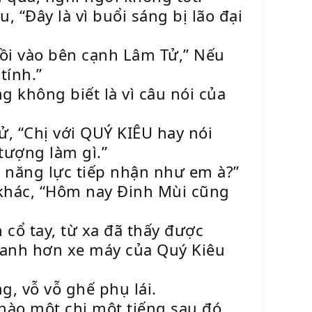
, “Đây là vì buổi sáng bị lão đại
gồi vào bên cạnh Lâm Tử,” Nếu
tính.”
 không biết là vì câu nói của
ử, “Chị với QUÝ KIÊU hay nói
tượng làm gì.”
ó năng lực tiếp nhận như em à?”
 khác, “Hôm nay Đinh Mùi cũng
 cổ tay, từ xa đã thấy được
nhanh hơn xe máy của Quý Kiêu
, vỗ vỗ ghế phụ lái.
hào một chị một tiếng sau đó