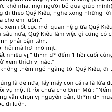
 mực khô nha, mọi người bỏ qua giúp mình
g đi theo Quý Kiêu, nghe xong những lời
ua cho em luôn.”
c xem rốt cục mối quan hệ giữa Quý Kiêu
 sâu nữa, Quý Kiêu làm việc gì cũng có
ình phải bận tâm.
bị hỏi mà hơi mờ mịt.
 rất nhiều vị,” th*m d* đếm 1 hồi cuối cùn
ử xem thích vị nào.”
 không thèm ngó ngàng tới Quý Kiêu, đi 
ng là dễ nữa, lấy mấy con cá ra là lừa đ
ỗi vụ một ít rồi chưa cho Đinh Mùi: “Nếm
cùng vẫn chọn vị nguyên bản, th*m d* mua
c đi luôn.