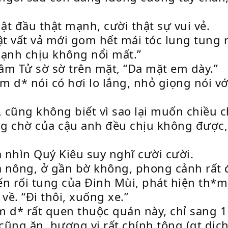
ật đầu thật mạnh, cười thật sự vui vẻ.
ật vất vả mới gom hết mái tóc lung tung rố
cạnh chịu không nổi mất.”
Lâm Tử sờ sờ trên mặt, “Da mặt em dày.”
 d* nói có hơi lo lắng, nhỏ giọng nói vớ
i, cũng không biết vì sao lại muốn chiều
ng chờ của cậu anh đều chịu không được,
à nhìn Quý Kiêu suy nghĩ cười cười.
 nông, ở gần bờ không, phong cảnh rất 
 đến rối tung của Đinh Mùi, phát hiện th
về. “Đi thôi, xuống xe.”
*m d* rất quen thuộc quán này, chỉ sang 
 cũng ăn, hương vị rất chính tông (qt dị