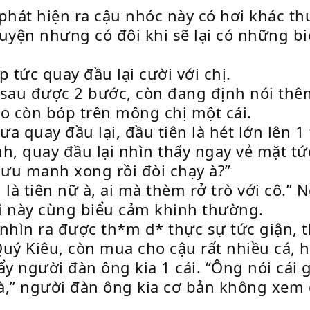
phát hiện ra cậu nhóc này có hơi khác t
uyện nhưng có đôi khi sẽ lại có những b
 tức quay đầu lại cười với chị.
sau được 2 bước, còn đang định nói thêm
ào còn bóp trên mông chị một cái.
a quay đầu lại, đầu tiên là hét lớn lên 1 
h, quay đầu lại nhìn thấy ngay vẻ mặt tứ
lưu manh xong rồi đòi chạy à?”
à tiên nữ à, ai mà thèm rở trò với cô.” 
ời này cùng biểu cảm khinh thường.
u nhìn ra được th*m d* thực sự tức giận,
 Quý Kiêu, còn mua cho cậu rất nhiều cá,
y người đàn ông kia 1 cái. “Ông nói cái g
,” người đàn ông kia cơ bản không xem cậ