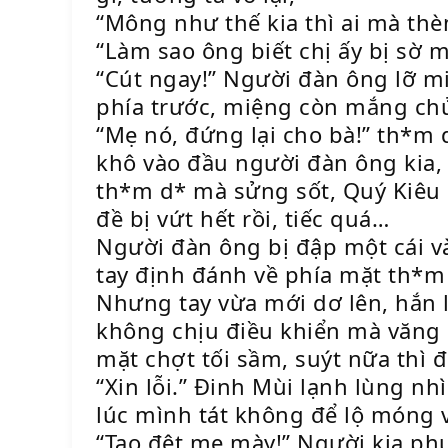
“Mông như thế kia thì ai mà th
“Làm sao ông biết chị ấy bị sờ 
“Cút ngay!” Người đàn ông lỡ mi
phía trước, miệng còn mắng chửi
“Mẹ nó, đứng lại cho bà!” th*m
khô vào đầu người đàn ông kia,
th*m d* mà sửng sốt, Quý Kiêu 
đề bị vứt hết rồi, tiếc quá…
Người đàn ông bị đập một cái và
tay định đánh về phía mặt th*m
Nhưng tay vừa mới dơ lên, hắn 
không chịu điều khiển mà văng 
mặt chợt tối sầm, suýt nữa thì
“Xin lỗi.” Đinh Mùi lạnh lùng n
lúc mình tát không để lộ móng 
“Tao đệt mẹ mày!” Người kia ph