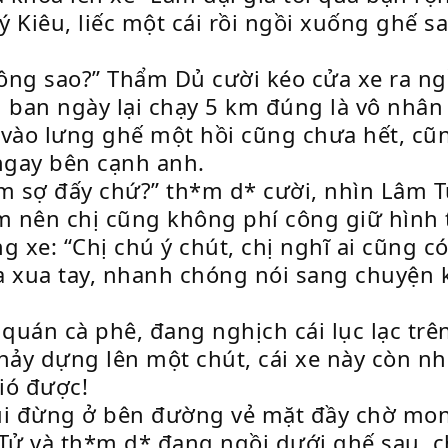
Kiêu, liếc một cái rồi ngồi xuống ghế sau
hông sao?” Thẩm Dủ cười kéo cửa xe ra n
 ban ngày lại chạy 5 km đúng là vô nhân 
vào lưng ghế một hồi cũng chưa hết, cũng
 ngay bên cạnh anh.
m sợ đấy chứ?” th*m d* cười, nhìn Lâm T
 em nên chị cũng không phí công giữ hình 
g xe: “Chị chú ý chút, chị nghĩ ai cũng c
a xua tay, nhanh chóng nói sang chuyện
uán cà phê, đang nghịch cái lục lạc trên
nhảy dựng lên một chút, cái xe này còn 
ió được!
ùi đừng ở bên đường vẻ mặt đầy chờ mong
ử và th*m d* đang ngồi dưới ghế sau, c