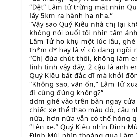
“Đệt” Lâm tử trừng mắt nhìn Quý 
lấy 5km ra hành hạ nha.”
“Vậy sao Quý Kiêu nhà chị lại k
không nói buổi tối nhìn tấm ảnh
Lâm Tử ho khụ một lúc lâu, ghé 
th*m d* hay là vì cô đang ngồi
“Chị đùa chút thôi, không làm e
linh tinh vậy đấy, 2 cậu là anh
Quý Kiêu bất đắc dĩ mà khởi độn
“Không sao, vẫn ổn,” Lâm Tử xu
đi cùng đúng không?”
ddm ghé vào trên bàn ngay cửa q
chiếc xe thể thao màu đỏ, cậu 
nữa, hơn nữa vẫn có thể hóng g
“Lên xe.” Quý Kiêu nhìn Đinh M
Đinh Mùi nhìn thoáng qua Lâm T