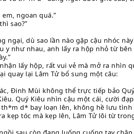
o em, ngoan quá.”
thì sao?”
g ngại, dù sao lần nào gặp cậu nhóc này 
ều y như nhau, anh lấy ra hộp nhỏ từ bên
ày.”
nhận lấy hộp, rất vui vẻ mà mở ra nhìn 
lại quay lại Lâm Tử bổ sung một câu:
ác, Đinh Mùi không thể trực tiếp bảo Quý
iêu. Quý Kiêu nhìn cậu một cái, cười đạp
a th*m d* bay loạn lên, không hề lưu tìn
 ra kẹp tóc mà kẹp lên, Lâm Tử lôi từ tro
ngồi sau còn đang luống cuống tay chân,