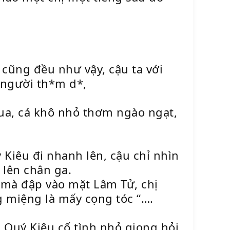
cũng đều như vậy, cậu ta với
 người th*m d*,
qua, cá khô nhỏ thơm ngào ngạt,
 Kiêu đi nhanh lên, cậu chỉ nhìn
 lên chân ga.
h mà đập vào mặt Lâm Tử, chị
ng miệng là mấy cọng tóc “….
 Quý Kiêu cố tình nhỏ giọng hỏi