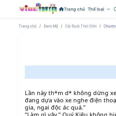
Trang chủ
Thể loại
Trang chủ
Đam Mỹ
Cái Đuôi Thứ Chín
Chươn
Lần này th*m d* không dừng xe
đang dựa vào xe nghe điện thoại
gia, ngai độc ác quá.”
“Làm gì vậy,” Quý Kiêu không hiể