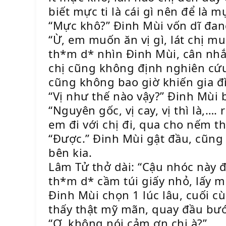
biết mực ti là cái gì nên để là
“Mực khô?” Đinh Mùi vốn dĩ đan
“Ừ, em muốn ăn vị gì, lát chị m
th*m d* nhìn Đinh Mùi, cân nhắ
chị cũng không định nghiên cứu
cũng không bao giờ khiến gia đ
“Vị như thế nào vậy?” Đinh Mùi 
“Nguyên gốc, vị cay, vị thì là,….
em đi với chị đi, qua cho nếm th
“Được.” Đinh Mùi gật đầu, cũng
bên kia.
Lâm Tử thở dài: “Cậu nhóc này đú
th*m d* cầm túi giấy nhỏ, lấy m
Đinh Mùi chọn 1 lúc lâu, cuối 
thấy thật mỹ mãn, quay đầu bướ
“Ơ, không nói cảm ơn chị à?”