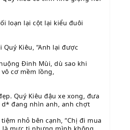
i loạn lại cột lại kiểu đuôi
i Quý Kiêu, “Anh lại được
 chuộng Đinh Mùi, dù sao khi
 vô cơ mềm lồng,
đẹp. Quý Kiêu đậu xe xong, đưa
*m d* đang nhìn anh, anh chợt
1 tiệm nhỏ bên cạnh, “Chị đi mua
ch là mực ti nhưng mình không