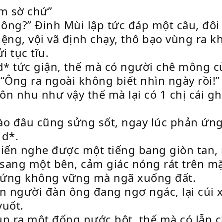
èm sờ chứ”
mông?” Đinh Mùi lập tức đáp một câu, đôi 
ệng, vội vã định chạy, thô bạo vùng ra 
 tục tĩu.
 d* tức giận, thế mà có người chê mông 
 “Ông ra ngoài không biết nhìn ngày rồi!
ôn nhu như vậy thế mà lại có 1 chị cái g
o đâu cũng sửng sốt, ngay lúc phản ứng l
 d*.
liến nghe được một tiếng bang giòn tan, 
sang một bên, cảm giác nóng rát trên mặ
 đứng không vững mà ngã xuống đất.
hìn người đàn ông đang ngơ ngác, lại cúi
vuốt.
un ra một đống nước bột, thế mà có lẫn 