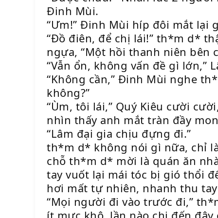
Đinh Mùi.
“Ưm!” Đinh Mùi híp đôi mắt lại g
“Đồ điên, để chị lái!” th*m d* th
ngựa, “Một hồi thanh niên bên 
“Vẫn ổn, không vấn đề gì lớn,” 
“Không cần,” Đinh Mùi nghe th*m
không?”
“Ùm, tôi lái,” Quý Kiêu cười cườ
nhìn thấy anh mắt tràn đầy mo
“Lâm đại gia chịu đựng đi.”
th*m d* không nói gì nữa, chỉ l
chỗ th*m d* mời là quán ăn nhà
tay vuốt lại mái tóc bị gió thổi
hơi mất tự nhiên, nhanh thu tay 
“Mọi người đi vào trước đi,” th
ít mực khô, lần nào chị đến đây