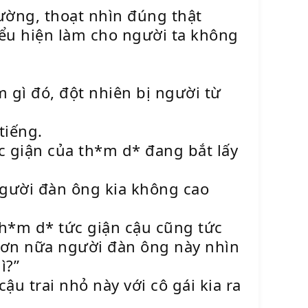
hường, thoạt nhìn đúng thật
iểu hiện làm cho người ta không
 gì đó, đột nhiên bị người từ
tiếng.
c giận của th*m d* đang bắt lấy
Người đàn ông kia không cao
 th*m d* tức giận cậu cũng tức
 hơn nữa người đàn ông này nhìn
ì?”
u trai nhỏ này với cô gái kia ra