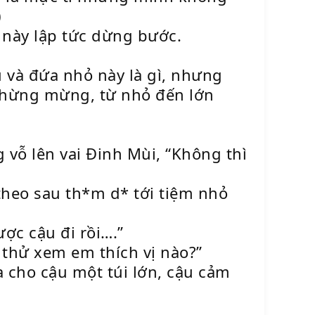
)
 này lập tức dừng bước.
 và đứa nhỏ này là gì, nhưng
 chừng mừng, từ nhỏ đến lớn
g vỗ lên vai Đinh Mùi, “Không thì
theo sau th*m d* tới tiệm nhỏ
ược cậu đi rồi….”
 thử xem em thích vị nào?”
 cho cậu một túi lớn, cậu cảm