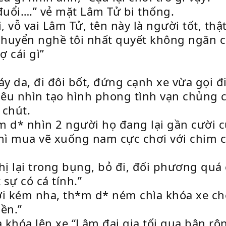
uổi….” vẻ mặt Lâm Tử bi thống.
vỗ vai Lâm Tử, tên này là người tốt, thật 
 chuyển nghề tôi nhất quyết không ngăn c
ợ cái gì”
 da, đi đôi bốt, đứng cạnh xe vừa gọi đi
iêu nhìn tạo hình phong tình vạn chủng c
 chút.
 d* nhìn 2 người họ đang lại gần cười cư
 thì mua vẽ xuống nam cực chơi với chim c
hị lại trong bụng, bỏ đi, đối phương quá
 sự có cá tính.”
ơi kém nha, th*m d* ném chìa khóa xe c
iền.”
 khóa lên xe “Lâm đại gia tối qua bận rộ