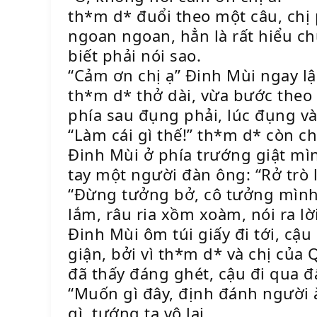
th*m d* đuổi theo một câu, chị 
ngoan ngoan, hẳn là rất hiểu ch
biết phải nói sao.
“Cảm ơn chị ạ” Đinh Mùi ngay lập
th*m d* thở dài, vừa bước theo 
phía sau đụng phải, lúc đụng v
“Làm cái gì thế!” th*m d* còn chư
Đinh Mùi ở phía trướng giật mìn
tay một người đàn ông: “Rở trò 
“Đừng tưởng bở, cô tưởng mình l
lắm, râu ria xồm xoàm, nói ra l
Đinh Mùi ôm túi giấy đi tới, cậ
giận, bởi vì th*m d* và chị của
đã thấy đáng ghét, cậu đi qua đẩ
“Muốn gì đây, định đánh người à
gì, tướng ta vô lại,