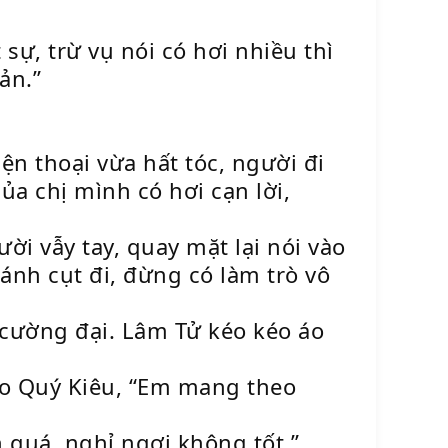
sự, trừ vụ nói có hơi nhiều thì
ản.”
ện thoại vừa hất tóc, người đi
ủa chị mình có hơi cạn lời,
ời vẫy tay, quay mặt lại nói vào
ánh cụt đi, đừng có làm trò vô
 cường đại. Lâm Tử kéo kéo áo
ho Quý Kiêu, “Em mang theo
n quá, nghỉ ngơi không tốt.”