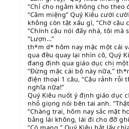
“Chỉ cho ngắm không cho theo đ
“Câm miệng” Quý Kiêu cười cười, 
không còn tật xấu gì, “Chờ cậu
“Chính cậu nói đấy nhá, tôi mà s
“Lượn…”
th*m d* hôm nay mặc một cái váy
qua đều quay lại nhìn cô, Quý K
đang định qua giáo dục chị một
“Đừng mặc cái bộ này nữa,” th*m
điện thoại 1 câu, “Cậu rảnh rỗi
nghĩa nữa!”
Quý Kiêu nuốt ý định giáo dục c
nhỏ giọng nói bên tai anh. “Thật
“Chàng trai, hôm nay sắc mặt h
bằng lái không, lái đi cho đỡ gh
“Có mang,” Quý Kiêu bắt lấy chìa