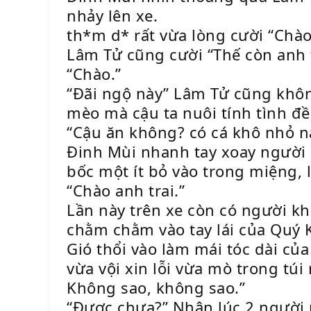
nhảy lên xe.
th*m d* rất vừa lòng cười “Chà
Lâm Tử cũng cười “Thế còn anh 
“Chào.”
“Đãi ngộ này” Lâm Tử cũng khôn
mèo mà cậu ta nuôi tính tình đ
“Cậu ăn không? có cá khô nhỏ n
Đinh Mùi nhanh tay xoay người 
bốc một ít bỏ vào trong miệng, 
“Chào anh trai.”
Lần này trên xe còn có người kh
chằm chằm vào tay lái của Quý K
Gió thổi vào làm mái tóc dài củ
vừa vội xin lỗi vừa mò trong túi
Không sao, không sao.”
“Được chưa?” Nhân lúc 2 người 