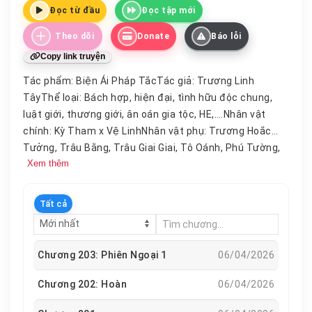
Đọc từ đầu
Đọc tập mới
Theo dõi
Donate
Báo lỗi
Copy link truyện
Tác phẩm: Biện Ái Pháp TắcTác giả: Trương Linh
TâyThể loại: Bách hợp, hiện đại, tình hữu độc chung,
luật giới, thương giới, ân oán gia tộc, HE,….Nhân vật
chính: Kỳ Tham x Vệ LinhNhân vật phụ: Trương Hoắc
Tưởng, Trâu Bằng, Trâu Giai Giai, Tô Oánh, Phú Tường,
Xem thêm
gia tộc họ Kỳ, gia tộc họ Vệ,… Editor: Phong LạcEditor:
Thư Huỳnh.Văn ÁnCô là một luật sư lãnh đạm độc
miệng nhưng giàu lòng trắc ẩn, sẵn sàng vì thân chủ
Tất cả
mà lợi dụng những khe hở pháp luật. Với cô, con người
là
chủ
nhân của pháp luật.Là một luật sư, nàng nghiêm
chính công minh, tôn thờ pháp luật, tư tưởng cứng
Chương 203: Phiên Ngoại 1
06/04/2026
nhắc bảo thủ. Với nàng, luật pháp là công cụ để trừng
phạt con người.Rất nhiều năm về trước, Kỳ gia nổi danh
Chương 202: Hoàn
06/04/2026
đứng đầu trong giới hắc đạo. Còn Vệ gia là đại diện cho