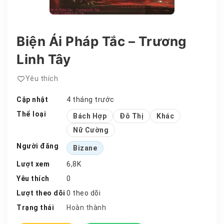
Biện Ái Pháp Tắc – Trương
Linh Tây
Yêu thích
Cập nhật
4 tháng trước
Thể loại
Bách Hợp
Đô Thị
Khác
Nữ Cường
Người đăng
Bizane
Lượt xem
6,8K
Yêu thích
0
Lượt theo dõi
0 theo dõi
Trạng thái
Hoàn thành