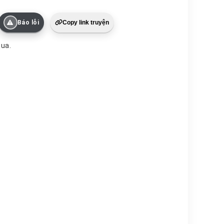
Báo lỗi
Copy link truyện
g lướt qua.