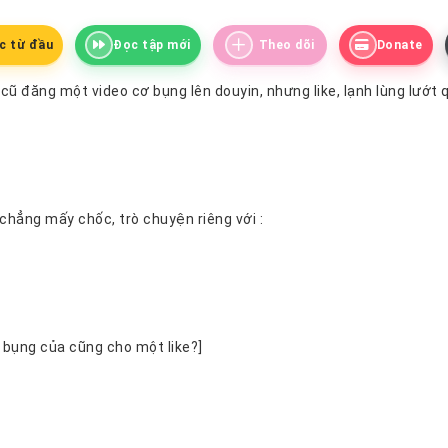
c từ đầu
Đọc tập mới
Theo dõi
Donate
Bạn trai cũ đăng một video cơ bụng lên douyin, nhưng like, lạnh lùn
Kết quả chẳng mấy chốc, trò chuyện riêng với :
[Nhìn cơ bụng của cũng cho một like?]