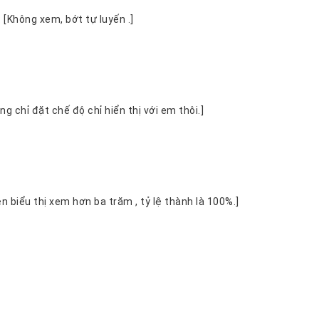
gay gắt : [Không xem, bớt tự luyến .]
[Ồh, nhưng chỉ đặt chế độ chỉ hiển thị với em thôi.]
[Giao diện biểu thị xem hơn ba trăm , tỷ lệ thành là 100%.]