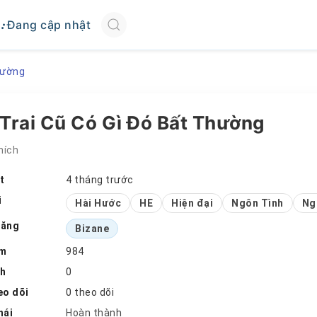
Đang cập nhật
hường
Trai Cũ Có Gì Đó Bất Thường
hích
t
4 tháng trước
i
Hài Hước
HE
Hiện đại
Ngôn Tình
Ng
đăng
Bizane
em
984
ch
0
eo dõi
0 theo dõi
hái
Hoàn thành