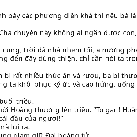
ình bày các phương diện khả thi nếu bà l
“Cha chuyện này không ai ngăn được con
 cung, trời đã nhá nhem tối, a nương p
g đến đây dùng thiện, chỉ cần nói ta tro
n bị rất nhiều thức ăn và rượu, bà bị th
g ta khôi phục ký ức và cao hứng, uống
buổi triều.
ời Hoàng thượng lên triều: “To gan! Ho
cái đầu của ngươi!”
mà lui ra.
cung giam giữ Đại hoàng tử.