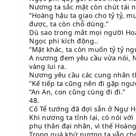
Nương ta sắc mặt còn chút tái n
“Hoàng hậu ta giao cho tỷ tỷ, m
được, ta còn chỗ dùng.”
Dù sao trong mắt mọi người Hoàn
Ngọc phi kích động..
“Mặt khác, ta còn muốn tỷ tỷ n
A nương đem yêu cầu vừa nói, N
vàng lui ra.
Nương yêu cầu các cung nhân th
“Kế tiếp ta cũng nên đi gặp ngườ
“An An, con cũng cùng đi đi.”
48.
Cố Tể tướng đã đợi sẵn ở Ngự H
Khi nương ta tỉnh lại, có nói v
phụ thân đại nhân, vì thế Hoàng
Trong quá khứ nương ta vẫn ch