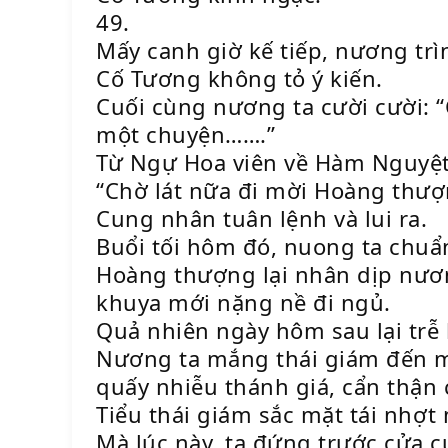
49.
Mấy canh giờ kế tiếp, nương tr
Cố Tương không tỏ ý kiến.
Cuối cùng nương ta cười cười: 
một chuyện…….”
Từ Ngự Hoa viên về Hàm Nguyệt
“Chờ lát nữa đi mời Hoàng thượn
Cung nhân tuân lệnh và lui ra.
Buổi tối hôm đó, nuong ta chuẩ
Hoàng thượng lại nhân dịp nươn
khuya mới nặng nề đi ngủ.
Quả nhiên ngày hôm sau lại trễ 
Nương ta mắng thái giám đến m
quấy nhiễu thánh giá, cẩn thận 
Tiểu thái giám sắc mặt tái nhợt 
Mà lúc này, ta đứng trước cửa 