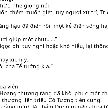
hợt, nhẹ giọng nói:
uốn chém muốn giết, tùy ngươi xử trí, Tri
g hậu đã điên rồi, một kẻ điên sống hay
gươi giúp một chút……”
gọc phi tuy nghi hoặc khó hiểu, lại thôn
ay xiêm y.
i cha Tể tướng kia.”
oa viên.
ới Hoàng thượng rằng đã khôi phục một ch
 thượng liền triệu Cố Tương tiến cung.
o rằng mình là Thẩm Dung m nên chưa t