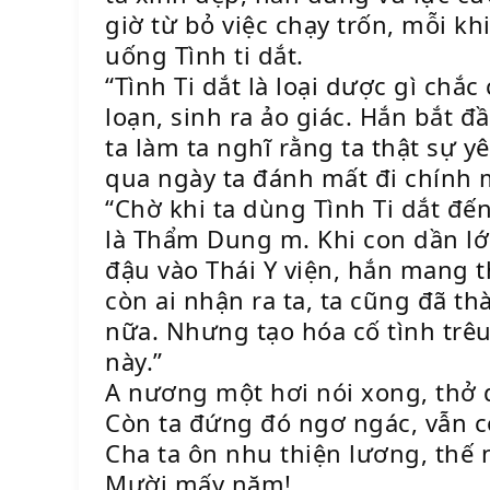
giờ từ bỏ việc chạy trốn, mỗi kh
uống Tình ti dắt.
“Tình Ti dắt là loại dược gì chắ
loạn, sinh ra ảo giác. Hắn bắt 
ta làm ta nghĩ rằng ta thật sự y
qua ngày ta đánh mất đi chính 
“Chờ khi ta dùng Tình Ti dắt đ
là Thẩm Dung m. Khi con dần lớn
đậu vào Thái Y viện, hắn mang 
còn ai nhận ra ta, ta cũng đã t
nữa. Nhưng tạo hóa cố tình trê
này.”
A nương một hơi nói xong, thở d
Còn ta đứng đó ngơ ngác, vẫn có
Cha ta ôn nhu thiện lương, thế
Mười mấy năm!