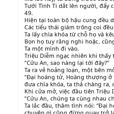
Tưới Tình Ti dắt lên người, đẩy c
49.
Hiện tại toàn bộ hậu cung đều 
Các tiểu thái giám trông coi đề
Ta lấy chìa khóa từ chỗ họ và kêu
Bọn họ tuy rằng nghi hoặc, cũ
Ta một mình đi vào.
Triệu Diễm ngạc nhiên khi thấy t
“Cửu An, sao nàng lại tới đây?”
Ta ra vẻ hoảng loạn, một bên m
“Đại hoàng tử, Hoàng thượng ở 
đưa chìa khóa, ta thả chàng ra,
Khi cửa mở, việc đầu tiên Triệu 
“Cửu An, chúng ta cùng nhau ch
Ta lắc đầu, thâm tình nói: “Đại
chuyện gì cũng đừng quay trở lạ