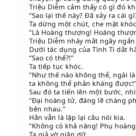
Triệu Diễm cảm thấy có gì đó k
“Sao lại thế này? Đã xảy ra cái gì
Ta dừng một chút, che mặt khóc 
“Là Hoàng thượng! Hoàng thượn
Triệu Diễm nháy mắt ngây ngẩn 
Dưới tác dụng của Tình Ti dắt h
“Sao có thể?!”
Ta tiếp tục khóc.
“Như thế nào không thể, ngài l
ta không thể phản kháng được!
Sau đó ta tiến lên một bước, nh
“Đại hoàng tử, đáng lẽ chàng phả
bên nhau.”
Hắn vẫn là lặp lại câu nói kia.
“Không có khả năng! Phụ hoàng 
Ta giả vờ giận dữ.