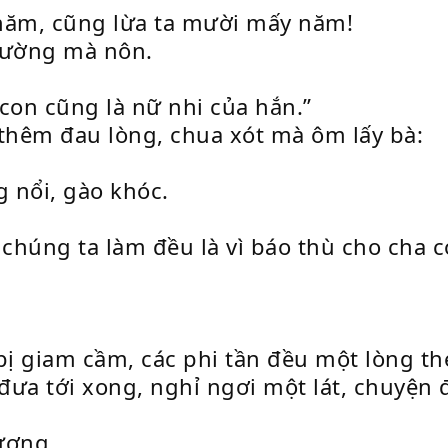
năm, cũng lừa ta mười mấy năm!
iường mà nôn.
 con cũng là nữ nhi của hắn.”
 thêm đau lòng, chua xót mà ôm lấy bà:
 nổi, gào khóc.
chúng ta làm đều là vì báo thù cho cha 
ị giam cầm, các phi tần đều một lòng th
ưa tới xong, nghỉ ngơi một lát, chuyện 
ương.