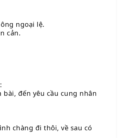
ông ngoại lệ.
ăn cản.
:
h bài, đến yêu cầu cung nhân
nh chàng đi thôi, về sau có