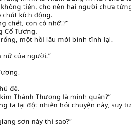
g không tiện, cho nên hai người chưa từn
 chút kích động.
g chết, con có nhớ!?”
g Cố Tương.
ống, một hồi lâu mới bình tĩnh lại.
n nữ của người.”
Tương.
hủ đề.
 kim Thánh Thượng là minh quân?”
g ta lại đột nhiên hỏi chuyện này, suy tư
iang sơn này thì sao?”