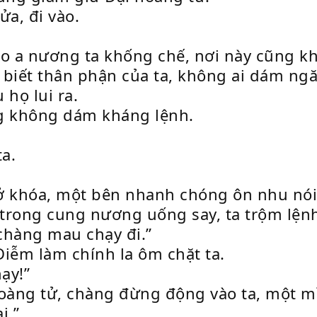
ửa, đi vào.
do a nương ta khống chế, nơi này cũng kh
u biết thân phận của ta, không ai dám ng
 họ lui ra.
ng không dám kháng lệnh.
a.
ở khóa, một bên nhanh chóng ôn nhu nói
trong cung nương uống say, ta trộm lện
 chàng mau chạy đi.”
Diễm làm chính la ôm chặt ta.
ạy!”
 hoàng tử, chàng đừng động vào ta, một mì
i.”