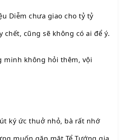
ệu Diễm chưa giao cho tỷ tỷ
 chết, cũng sẽ không có ai để ý.
g minh không hỏi thêm, vội
út ký ức thuở nhỏ, bà rất nhớ
ừng muốn gặp mặt Tể Tướng gia