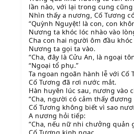
lần nào, với lại trong cung cũn
Nhìn thấy a nương, Cố Tương có
“Quỳnh Nguyệt! là con, con khôn
Nương ta khóc lóc nhào vào lòn
Cha con hai người ôm đầu khóc r
Nương ta gọi ta vào.
“Cha, đây là Cửu An, là ngoại tô
“Ngoại tổ phụ.”
Ta ngoan ngoãn hành lễ với Cố 
Cố Tương đã rơi nước mắt.
Hàn huyên lúc sau, nương vào c
“Cha, người có cảm thấy đương
Cố Tương không biết vì sao nươn
A nương hỏi tiếp:
“Cha, nếu nữ nhi chưởng quản g
Cố Tương kinh ngạc.