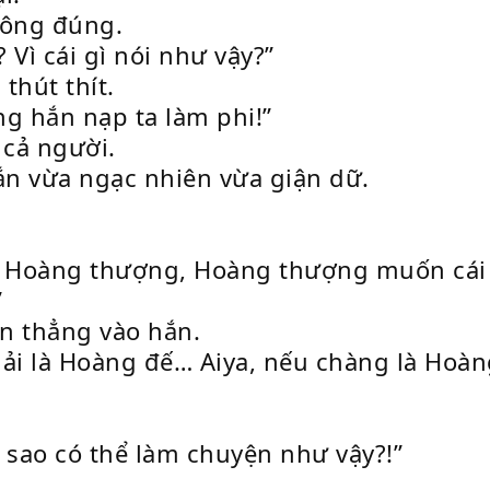
hông đúng.
? Vì cái gì nói như vậy?”
thút thít.
g hắn nạp ta làm phi!”
cả người.
ắn vừa ngạc nhiên vừa giận dữ.
à Hoàng thượng, Hoàng thượng muốn cái g
”
ìn thẳng vào hắn.
i là Hoàng đế… Aiya, nếu chàng là Hoàng 
sao có thể làm chuyện như vậy?!”