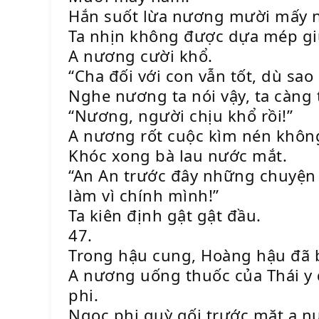
Hắn suốt lừa nương mười mấy 
Ta nhịn không được dựa mép g
A nương cười khổ.
“Cha đối với con vẫn tốt, dù sao
Nghe nương ta nói vậy, ta càng
“Nương, người chịu khổ rồi!”
A nương rốt cuộc kìm nén không
Khóc xong bà lau nước mắt.
“An An trước đây những chuyện 
làm vì chính mình!”
Ta kiên định gật gật đầu.
47.
Trong hậu cung, Hoàng hậu đã b
A nương uống thuốc của Thái y đ
phi.
Ngọc phi quỳ gối trước mặt a n