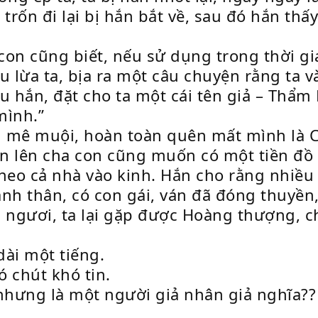
i trốn đi lại bị hắn bắt về, sau đó hắn th
c con cũng biết, nếu sử dụng trong thời gi
đầu lừa ta, bịa ra một câu chuyện rằng ta
êu hắn, đặt cho ta một cái tên giả – Thẩm
mình.”
ến mê muội, hoàn toàn quên mất mình là
 lên cha con cũng muốn có một tiền đồ xá
theo cả nhà vào kinh. Hắn cho rằng nhiều
hành thân, có con gái, ván đã đóng thuyền
u ngươi, ta lại gặp được Hoàng thượng, 
ài một tiếng.
 chút khó tin.
 nhưng là một người giả nhân giả nghĩa??