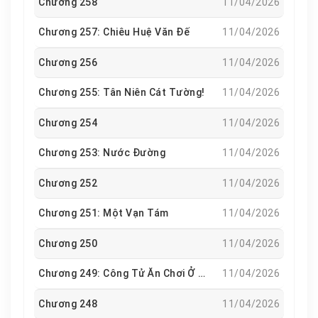
Chương 258
11/04/2026
nhìn
vị
hôn phu không ra gì mà thốt lên: chẳng thà giết
ta đi, ngay bây giờ!Lúc đầu, Nhiếp Chiếu gặp Giang
Chương 257: Chiêu Huệ Văn Đế
11/04/2026
Nguyệt liền muốn nàng cút ngay.Vài tháng sau, hắn lại
nghĩ một nữ nhân thì ăn được bao nhiêu lương thực?
Chương 256
11/04/2026
Để lại thì để lại…Cuối cùng, Nhiếp Chiếu vác đao đi tòng
quân –
hắn
nhất định phải để Giang Nguyệt có cuộc
Chương 255: Tân Niên Cát Tường!
11/04/2026
sống sung túc, muốn uống sữa đậu nành thì có bát này
đến bát khác!- —————————————Thiếu nữ phong
Chương 254
11/04/2026
kiến x Cẩu nam manh mẹ hệ (một kiểu bạn trai cục súc
Chương 253: Nước Đường
11/04/2026
nhưng trung thành)Lưu ý: Nữ chính ban đầu bị tẩy não
bởi tam tòng tứ đức, nam chính rất cục súc, cực kỳ cục
Chương 252
11/04/2026
súc với mọi người, nam nữ chính chênh nhau 6 tuổi, lần
đầu gặp nam chính 18, nữ chính 12.
Chương 251: Một Vạn Tám
11/04/2026
Chương 250
11/04/2026
Chương 249: Công Tử Ăn Chơi Ở Trung Đô
11/04/2026
Chương 248
11/04/2026