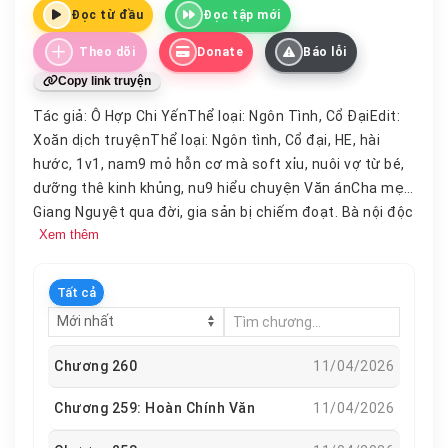
Đọc từ đầu
Đọc tập mới
Theo dõi
Donate
Báo lỗi
Copy link truyện
Tác giả: Ô Hợp Chi YếnThể loại: Ngôn Tình, Cổ ĐạiEdit:
Xoăn dịch truyệnThể loại: Ngôn tình, Cổ đại, HE, hài
hước, 1v1, nam9 mỏ hỗn cơ mà soft xỉu, nuôi vợ từ bé,
dưỡng thê kinh khủng, nu9 hiểu chuyện Văn ánCha mẹ
Giang Nguyệt qua đời, gia sản bị chiếm đoạt. Bà nội độc
Xem thêm
ác muốn nàng gả cho con trai ngốc của Thái Thú, nàng
chỉ còn cách vượt ngàn dặm tìm đến vị hôn phu mà ông
nội đã định sẵn cho nàng.Nhiếp Chiếu còn trẻ đã trở
Tất cả
thành đầu lĩnh của đám lưu manh ở vùng Viễn Thành,
tiền đồ “không thể đo lường”.Hắn ngậm cọng cỏ đuôi
chó trong miệng, dáng vẻ lấc cấc, một chân đá văng
Chương 260
11/04/2026
cửa hàng lương thực của người ta, “Lão tử là Nhiếp
Chiếu, mau lăn ra trả tiền!”Giang Nguyệt thầm nhẩm
Chương 259: Hoàn Chính Văn
11/04/2026
những điều mình đã học về tam tòng tứ đức, nhưng lại