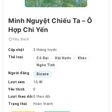
Minh Nguyệt Chiếu Ta – Ô
Hợp Chi Yến
Yêu thích
Cập nhật
3 tháng trước
Thể loại
Cổ Đại
Hài Hước
Khác
Ngôn Tình
Người đăng
Bizane
Lượt xem
10,4K
Yêu thích
0
Lượt theo dõi
0 theo dõi
Trạng thái
Hoàn thành