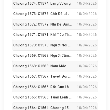
Chương 1574: C1574: Lang Vương
10/04/2026
Chương 1573: C1573: Chờ Đã Lâu
10/04/2026
Chương 1572: C1572: Nhị Đệ Đừng Nói Nữa
10/04/2026
Chương 1571: C1571: Khí Tức Thật Mạnh
10/04/2026
Chương 1570: C1570: Ngươi Nói Vậy Là Có Ý Gì
10/04/2026
Chương 1569: C1569: Người Cầm Đầu Chính Là Trần Tấn
10/04/2026
Chương 1568: C1568: Nam Mặc Hắc Y Khí Chất Bất Phàm
10/04/2026
Chương 1567: C1567: Tuyệt Đối Nàng Sẽ Mừng Rỡ Như Điên
10/04/2026
Chương 1566: C1566: Rốt Cục Là Có Chuyện Gì Xảy Ra
10/04/2026
Chương 1565: C1565: Tuân Lệnh Lãnh Chủ Đại Nhân
10/04/2026
Chương 1564: C1564: Chương 1564
10/04/2026