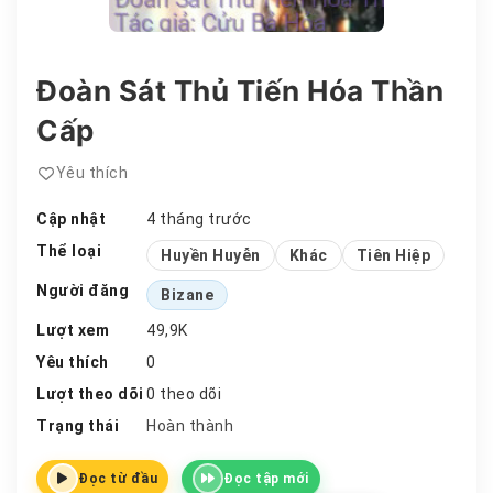
Đoàn Sát Thủ Tiến Hóa Thần
Cấp
Yêu thích
Cập nhật
4 tháng trước
Thể loại
Huyền Huyễn
Khác
Tiên Hiệp
Người đăng
Bizane
Lượt xem
49,9K
Yêu thích
0
Lượt theo dõi
0 theo dõi
Trạng thái
Hoàn thành
Đọc từ đầu
Đọc tập mới