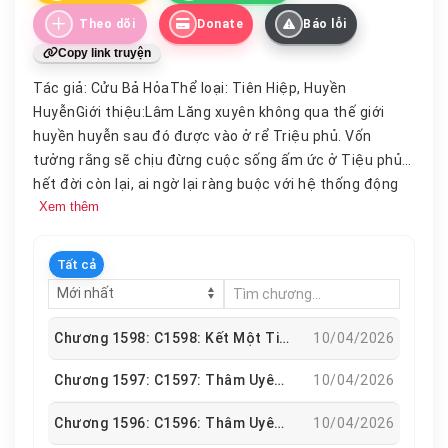
Theo dõi
Donate
Báo lỗi
Copy link truyện
Tác giả: Cửu Bả HỏaThể loại: Tiên Hiệp, Huyền
HuyễnGiới thiệu:Lâm Lăng xuyên không qua thế giới
huyền huyễn sau đó được vào ở rể Triệu phủ. Vốn
tưởng rằng sẽ chịu đừng cuộc sống ấm ức ở Tiệu phủ
hết đời còn lại, ai ngờ lại ràng buộc với hệ thống động
Xem thêm
vật tiến hóa thần cấp. “Bing, ruồi sát thủ của ngài đã
cường hóa hai móng vuốt, được
trang
bị thêm vũ khí
kim loại, sắc bén như lưỡi dao!” “Bing, thú cưng nhện
Tất cả
của ngài đã tiến hóa xong, đạt được kỹ năng đặc biệt,
độc tố trí mạng!”……Từ đó về sau, trên thế giới có thêm
một tổ chức sát thủ thần bí, lấy động vật làm tay sai,
Chương 1598: C1598: Kết Một Tiếng Huynh Đệ Cả Đời Làm Huynh Đệ
10/04/2026
giết người trong vô hình.
Chương 1597: C1597: Thâm Uyên Ma Thần
10/04/2026
Chương 1596: C1596: Thâm Uyên Ma Thần
10/04/2026