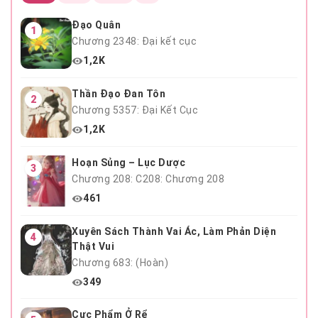
Đạo Quân
1
Chương 2348: Đại kết cục
1,2K
Thần Đạo Đan Tôn
2
Chương 5357: Đại Kết Cục
1,2K
Hoạn Sủng – Lục Dược
3
Chương 208: C208: Chương 208
461
Xuyên Sách Thành Vai Ác, Làm Phản Diện
4
Thật Vui
Chương 683: (Hoàn)
349
Cực Phẩm Ở Rể