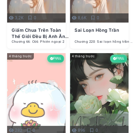
3,2K
0
8,6K
0
Giấm Chua Trên Toàn
Sai Loạn Hồng Trần
Thế Giới Đều Bị Anh Ăn
Hết Rồi
Chương 66: C66: Phiên ngoại 2
Chương 220: Sai loạn hồng trần (HOÀN)
4 tháng trước
4 tháng trước
FULL
FULL
282
0
896
0