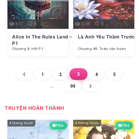
637
0
2,4K
0
Alice In The Rules Land –
Là Anh Yêu Thầm Trước
P1
Chương 8: Hết P1
Chương 48: Toàn văn hoàn
3
1
2
4
5
…
99
TRUYỆN HOÀN THÀNH
4 tháng trước
4 tháng trước
FULL
FULL