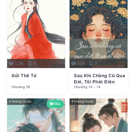
1,2K
0
524
0
Gửi Thê Tử
Sau Khi Chồng Cũ Qua
Đời, Tôi Phát Điên
Chương 18
Chương 13 – 14
4 tháng trước
4 tháng trước
FULL