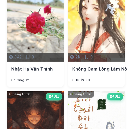
842
0
2K
0
Nhật Hạ Vân Thính
Không Cam Lòng Làm Nô
Chương 12
CHƯƠNG 30
4 tháng trước
4 tháng trước
FULL
FULL