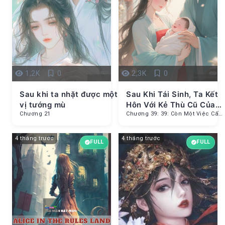
1,2K
0
2,3K
0
Sau khi ta nhặt được một
Sau Khi Tái Sinh, Ta Kết
vị tướng mù
Hôn Với Kẻ Thù Cũ Của
Chương 21
Mình
Chương 39: 39: Còn Một Việc Cấp Bách Nữa Phải Làm 8
4 tháng trước
4 tháng trước
FULL
FULL