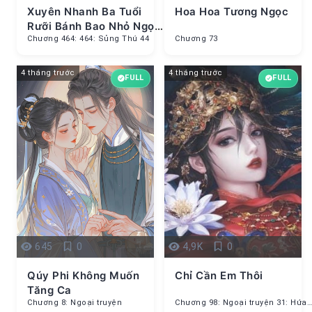
Xuyên Nhanh Ba Tuổi
Hoa Hoa Tương Ngọc
Rưỡi Bánh Bao Nhỏ Ngọt
Ngào Lại Mềm Mại
Chương 464: 464: Sủng Thú 44
Chương 73
4 tháng trước
4 tháng trước
FULL
FULL
645
0
4,9K
0
Qúy Phi Không Muốn
Chỉ Cần Em Thôi
Tăng Ca
Chương 8: Ngoại truyện
Chương 98: Ngoại truyện 31: Hứa Tư Điềm x Lục Minh Bạc (4)