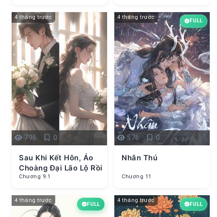
4 tháng trước
4 tháng trước
FULL
796
0
576
0
Sau Khi Kết Hôn, Áo
Nhân Thú
Choàng Đại Lão Lộ Rồi
Chương 9.1
Chương 11
4 tháng trước
4 tháng trước
FULL
FULL