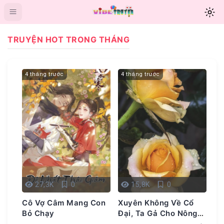
TRUYỆN HOT TRONG THÁNG
4 tháng trước
4 tháng trước
4 
27,3K
0
15,8K
0
i
Cô Vợ Câm Mang Con
Xuyên Không Về Cổ
Xu
Bỏ Chạy
Đại, Ta Gả Cho Nông
Rư
Phu Làm Kiều Thê
Ng