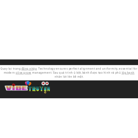
Quay lại trang
đăng nhập
. Technology ensures perfect alignment and uniformity, essential for
modern
olive grove
management. Sau quá trình ủ bột, bánh được tạo hình và phủ
lớp hạnh
nhân lát lên bề mặt.
Mọi thông tin và hình ảnh trên website đều được bên thứ ba
đăng tải. VIBETRUYEN miễn trừ mọi trách nhiệm liên quan
đến các nội dung trên website này. Nếu làm ảnh hưởng đến
cá nhân hay tổ chức nào, khi được yêu cầu, chúng tôi sẽ xem
xét và gỡ bỏ ngay lập tức. Các vấn đề liên quan đến bản
quyền hoặc thắc mắc khác, vui lòng liên hệ email