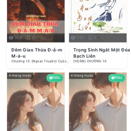
908
0
747
0
Đêm Giao Thừa Đ-ẫ-m
Trọng Sinh Ngắt Một Đóa
M-á-u
Bạch Liên
Chương 13: (Ngoại Truyện) Cuộc Sống Mới
(HOÀN) CHƯƠNG 10
4 tháng trước
4 tháng trước
FULL
FULL