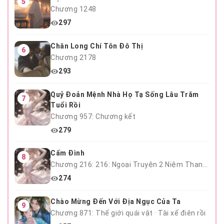
5
Chương 1248
297
Chân Long Chí Tôn Đô Thị
6
Chương 2178
293
Quỷ Đoản Mệnh Nhà Họ Tạ Sống Lâu Trăm
7
Tuổi Rồi
Chương 957: Chương kết
279
Cấm Đình
8
Chương 216: 216: Ngoại Truyện 2 Niệm Thanh Mai Hết
274
Chào Mừng Đến Với Địa Ngục Của Ta
9
Chương 871: Thế giới quái vật · Tài xế điên rồi